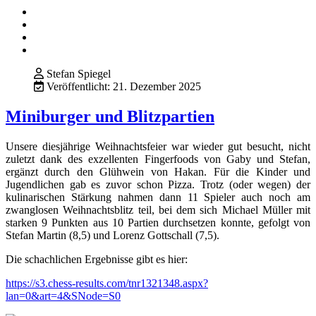
Stefan Spiegel
Veröffentlicht: 21. Dezember 2025
Miniburger und Blitzpartien
Unsere diesjährige Weihnachtsfeier war wieder gut besucht, nicht
zuletzt dank des exzellenten Fingerfoods von Gaby und Stefan,
ergänzt durch den Glühwein von Hakan. Für die Kinder und
Jugendlichen gab es zuvor schon Pizza. Trotz (oder wegen) der
kulinarischen Stärkung nahmen dann 11 Spieler auch noch am
zwanglosen Weihnachtsblitz teil, bei dem sich Michael Müller mit
starken 9 Punkten aus 10 Partien durchsetzen konnte, gefolgt von
Stefan Martin (8,5) und Lorenz Gottschall (7,5).
Die schachlichen Ergebnisse gibt es hier:
https://s3.chess-results.com/tnr1321348.aspx?
lan=0&art=4&SNode=S0