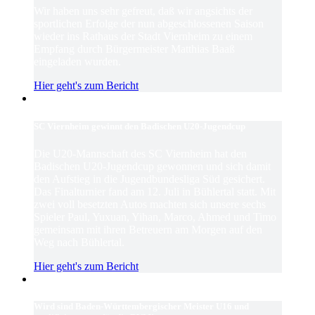
Wir haben uns sehr gefreut, daß wir angsichts der
sportlichen Erfolge der nun abgeschlossenen Saison
wieder ins Rathaus der Stadt Viernheim zu einem
Empfang durch Bürgermeister Matthias Baaß
eingeladen wurden.
Hier geht's zum Bericht
SC Viernheim gewinnt den Badischen U20-Jugendcup
Die U20-Mannschaft des SC Viernheim hat den
Badischen U20-Jugendcup gewonnen und sich damit
den Aufstieg in die Jugendbundesliga Süd gesichert.
Das Finalturnier fand am 12. Juli in Bühlertal statt. Mit
zwei voll besetzten Autos machten sich unsere sechs
Spieler Paul, Yuxuan, Yihan, Marco, Ahmed und Timo
gemeinsam mit ihren Betreuern am Morgen auf den
Weg nach Bühlertal.
Hier geht's zum Bericht
Wird sind Baden-Württembergischer Meister U16 und