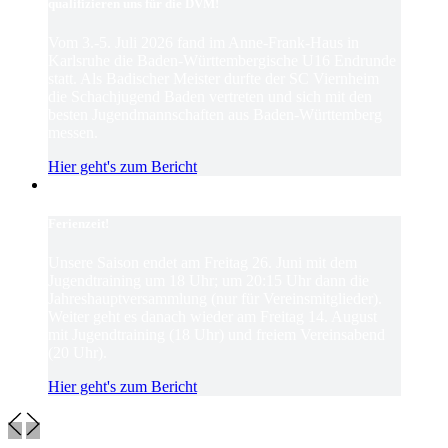
qualifizieren uns für die DVM!
Vom 3.-5. Juli 2026 fand im Anne-Frank-Haus in
Karlsruhe die Baden-Württembergische U16 Endrunde
statt. Als Badischer Meister durfte der SC Viernheim
die Schachjugend Baden vertreten und sich mit den
besten Jugendmannschaften aus Baden-Württemberg
messen.
Hier geht's zum Bericht
Ferienzeit!
Unsere Saison endet am Freitag 26. Juni mit dem
Jugendtraining um 18 Uhr; um 20:15 Uhr dann die
Jahreshauptversammlung (nur für Vereinsmitglieder).
Weiter geht es danach wieder am Freitag 14. August
mit Jugendtraining (18 Uhr) und freiem Vereinsabend
(20 Uhr).
Hier geht's zum Bericht