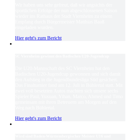
Wir haben uns sehr gefreut, daß wir angsichts der
sportlichen Erfolge der nun abgeschlossenen Saison
wieder ins Rathaus der Stadt Viernheim zu einem
Empfang durch Bürgermeister Matthias Baaß
eingeladen wurden.
Hier geht's zum Bericht
SC Viernheim gewinnt den Badischen U20-Jugendcup
Die U20-Mannschaft des SC Viernheim hat den
Badischen U20-Jugendcup gewonnen und sich damit
den Aufstieg in die Jugendbundesliga Süd gesichert.
Das Finalturnier fand am 12. Juli in Bühlertal statt. Mit
zwei voll besetzten Autos machten sich unsere sechs
Spieler Paul, Yuxuan, Yihan, Marco, Ahmed und Timo
gemeinsam mit ihren Betreuern am Morgen auf den
Weg nach Bühlertal.
Hier geht's zum Bericht
Wird sind Baden-Württembergischer Meister U16 und