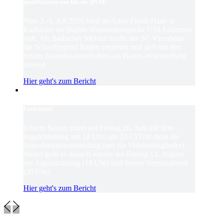
qualifizieren uns für die DVM!
Vom 3.-5. Juli 2026 fand im Anne-Frank-Haus in
Karlsruhe die Baden-Württembergische U16 Endrunde
statt. Als Badischer Meister durfte der SC Viernheim
die Schachjugend Baden vertreten und sich mit den
besten Jugendmannschaften aus Baden-Württemberg
messen.
Hier geht's zum Bericht
Ferienzeit!
Unsere Saison endet am Freitag 26. Juni mit dem
Jugendtraining um 18 Uhr; um 20:15 Uhr dann die
Jahreshauptversammlung (nur für Vereinsmitglieder).
Weiter geht es danach wieder am Freitag 14. August
mit Jugendtraining (18 Uhr) und freiem Vereinsabend
(20 Uhr).
Hier geht's zum Bericht