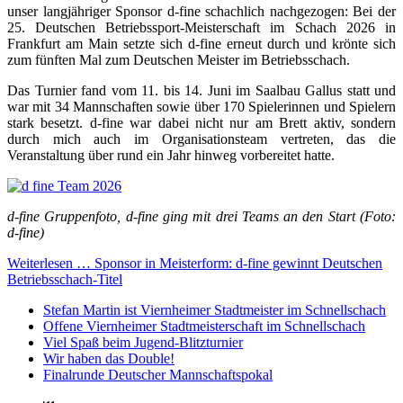
unser langjähriger Sponsor d-fine schachlich nachgezogen: Bei der
25. Deutschen Betriebssport-Meisterschaft im Schach 2026 in
Frankfurt am Main setzte sich d-fine erneut durch und krönte sich
zum fünften Mal zum Deutschen Meister im Betriebsschach.
Das Turnier fand vom 11. bis 14. Juni im Saalbau Gallus statt und
war mit 34 Mannschaften sowie über 170 Spielerinnen und Spielern
stark besetzt. d-fine war dabei nicht nur am Brett aktiv, sondern
durch mich auch im Organisationsteam vertreten, das die
Veranstaltung über rund ein Jahr hinweg vorbereitet hatte.
d-fine Gruppenfoto, d-fine ging mit drei Teams an den Start (Foto:
d-fine)
Weiterlesen … Sponsor in Meisterform: d-fine gewinnt Deutschen
Betriebsschach-Titel
Stefan Martin ist Viernheimer Stadtmeister im Schnellschach
Offene Viernheimer Stadtmeisterschaft im Schnellschach
Viel Spaß beim Jugend-Blitzturnier
Wir haben das Double!
Finalrunde Deutscher Mannschaftspokal