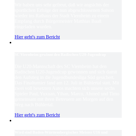
Wir haben uns sehr gefreut, daß wir angsichts der
sportlichen Erfolge der nun abgeschlossenen Saison
wieder ins Rathaus der Stadt Viernheim zu einem
Empfang durch Bürgermeister Matthias Baaß
eingeladen wurden.
Hier geht's zum Bericht
SC Viernheim gewinnt den Badischen U20-Jugendcup
Die U20-Mannschaft des SC Viernheim hat den
Badischen U20-Jugendcup gewonnen und sich damit
den Aufstieg in die Jugendbundesliga Süd gesichert.
Das Finalturnier fand am 12. Juli in Bühlertal statt. Mit
zwei voll besetzten Autos machten sich unsere sechs
Spieler Paul, Yuxuan, Yihan, Marco, Ahmed und Timo
gemeinsam mit ihren Betreuern am Morgen auf den
Weg nach Bühlertal.
Hier geht's zum Bericht
Wird sind Baden-Württembergischer Meister U16 und