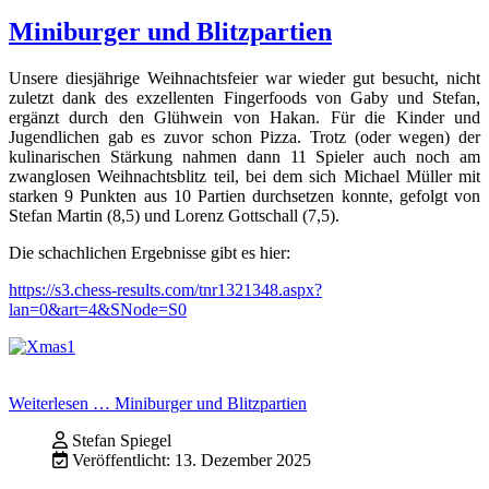
Miniburger und Blitzpartien
Unsere diesjährige Weihnachtsfeier war wieder gut besucht, nicht
zuletzt dank des exzellenten Fingerfoods von Gaby und Stefan,
ergänzt durch den Glühwein von Hakan. Für die Kinder und
Jugendlichen gab es zuvor schon Pizza. Trotz (oder wegen) der
kulinarischen Stärkung nahmen dann 11 Spieler auch noch am
zwanglosen Weihnachtsblitz teil, bei dem sich Michael Müller mit
starken 9 Punkten aus 10 Partien durchsetzen konnte, gefolgt von
Stefan Martin (8,5) und Lorenz Gottschall (7,5).
Die schachlichen Ergebnisse gibt es hier:
https://s3.chess-results.com/tnr1321348.aspx?
lan=0&art=4&SNode=S0
Weiterlesen … Miniburger und Blitzpartien
Stefan Spiegel
Veröffentlicht: 13. Dezember 2025