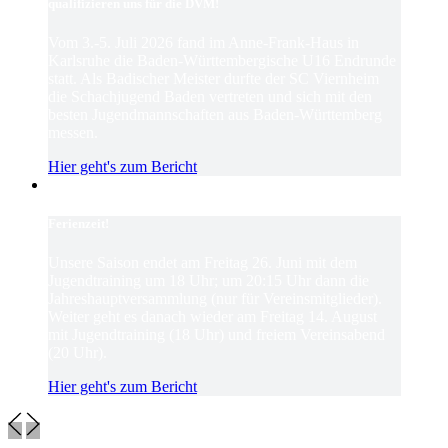
qualifizieren uns für die DVM!
Vom 3.-5. Juli 2026 fand im Anne-Frank-Haus in
Karlsruhe die Baden-Württembergische U16 Endrunde
statt. Als Badischer Meister durfte der SC Viernheim
die Schachjugend Baden vertreten und sich mit den
besten Jugendmannschaften aus Baden-Württemberg
messen.
Hier geht's zum Bericht
Ferienzeit!
Unsere Saison endet am Freitag 26. Juni mit dem
Jugendtraining um 18 Uhr; um 20:15 Uhr dann die
Jahreshauptversammlung (nur für Vereinsmitglieder).
Weiter geht es danach wieder am Freitag 14. August
mit Jugendtraining (18 Uhr) und freiem Vereinsabend
(20 Uhr).
Hier geht's zum Bericht