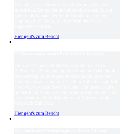
Wir haben uns sehr gefreut, daß wir angsichts der
sportlichen Erfolge der nun abgeschlossenen Saison
wieder ins Rathaus der Stadt Viernheim zu einem
Empfang durch Bürgermeister Matthias Baaß
eingeladen wurden.
Hier geht's zum Bericht
SC Viernheim gewinnt den Badischen U20-Jugendcup
Die U20-Mannschaft des SC Viernheim hat den
Badischen U20-Jugendcup gewonnen und sich damit
den Aufstieg in die Jugendbundesliga Süd gesichert.
Das Finalturnier fand am 12. Juli in Bühlertal statt. Mit
zwei voll besetzten Autos machten sich unsere sechs
Spieler Paul, Yuxuan, Yihan, Marco, Ahmed und Timo
gemeinsam mit ihren Betreuern am Morgen auf den
Weg nach Bühlertal.
Hier geht's zum Bericht
Wird sind Baden-Württembergischer Meister U16 und