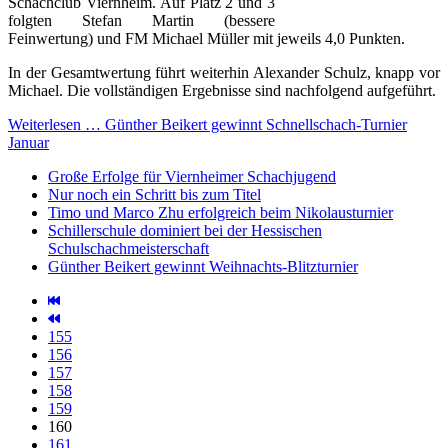
Schachclub Viernheim. Auf Platz 2 und 3
folgten Stefan Martin (bessere
Feinwertung) und FM Michael Müller mit jeweils 4,0 Punkten.
In der Gesamtwertung führt weiterhin Alexander Schulz, knapp vor
Michael. Die vollständigen Ergebnisse sind nachfolgend aufgeführt.
Weiterlesen … Günther Beikert gewinnt Schnellschach-Turnier
Januar
Große Erfolge für Viernheimer Schachjugend
Nur noch ein Schritt bis zum Titel
Timo und Marco Zhu erfolgreich beim Nikolausturnier
Schillerschule dominiert bei der Hessischen
Schulschachmeisterschaft
Günther Beikert gewinnt Weihnachts-Blitzturnier
155
156
157
158
159
160
161