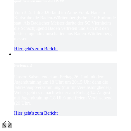
qualifizieren uns für die DVM!
Vom 3.-5. Juli 2026 fand im Anne-Frank-Haus in
Karlsruhe die Baden-Württembergische U16 Endrunde
statt. Als Badischer Meister durfte der SC Viernheim
die Schachjugend Baden vertreten und sich mit den
besten Jugendmannschaften aus Baden-Württemberg
messen.
Hier geht's zum Bericht
Ferienzeit!
Unsere Saison endet am Freitag 26. Juni mit dem
Jugendtraining um 18 Uhr; um 20:15 Uhr dann die
Jahreshauptversammlung (nur für Vereinsmitglieder).
Weiter geht es danach wieder am Freitag 14. August
mit Jugendtraining (18 Uhr) und freiem Vereinsabend
(20 Uhr).
Hier geht's zum Bericht