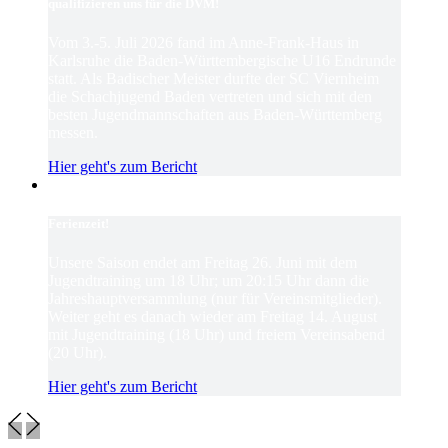
qualifizieren uns für die DVM!
Vom 3.-5. Juli 2026 fand im Anne-Frank-Haus in
Karlsruhe die Baden-Württembergische U16 Endrunde
statt. Als Badischer Meister durfte der SC Viernheim
die Schachjugend Baden vertreten und sich mit den
besten Jugendmannschaften aus Baden-Württemberg
messen.
Hier geht's zum Bericht
Ferienzeit!
Unsere Saison endet am Freitag 26. Juni mit dem
Jugendtraining um 18 Uhr; um 20:15 Uhr dann die
Jahreshauptversammlung (nur für Vereinsmitglieder).
Weiter geht es danach wieder am Freitag 14. August
mit Jugendtraining (18 Uhr) und freiem Vereinsabend
(20 Uhr).
Hier geht's zum Bericht