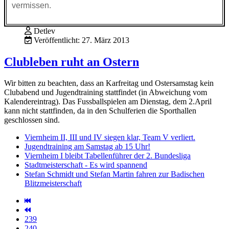
vermissen.
Detlev
Veröffentlicht: 27. März 2013
Clubleben ruht an Ostern
Wir bitten zu beachten, dass an Karfreitag und Ostersamstag kein
Clubabend und Jugendtraining stattfindet (in Abweichung vom
Kalendereintrag). Das Fussballspielen am Dienstag, dem 2.April
kann nicht stattfinden, da in den Schulferien die Sporthallen
geschlossen sind.
Viernheim II, III und IV siegen klar, Team V verliert.
Jugendtraining am Samstag ab 15 Uhr!
Viernheim I bleibt Tabellenführer der 2. Bundesliga
Stadtmeisterschaft - Es wird spannend
Stefan Schmidt und Stefan Martin fahren zur Badischen
Blitzmeisterschaft
239
240