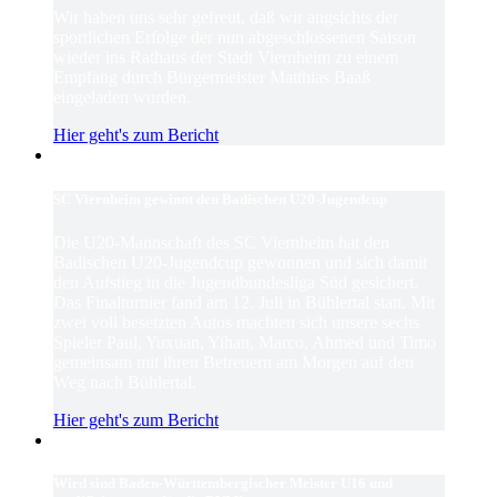
Wir haben uns sehr gefreut, daß wir angsichts der
sportlichen Erfolge der nun abgeschlossenen Saison
wieder ins Rathaus der Stadt Viernheim zu einem
Empfang durch Bürgermeister Matthias Baaß
eingeladen wurden.
Hier geht's zum Bericht
SC Viernheim gewinnt den Badischen U20-Jugendcup
Die U20-Mannschaft des SC Viernheim hat den
Badischen U20-Jugendcup gewonnen und sich damit
den Aufstieg in die Jugendbundesliga Süd gesichert.
Das Finalturnier fand am 12. Juli in Bühlertal statt. Mit
zwei voll besetzten Autos machten sich unsere sechs
Spieler Paul, Yuxuan, Yihan, Marco, Ahmed und Timo
gemeinsam mit ihren Betreuern am Morgen auf den
Weg nach Bühlertal.
Hier geht's zum Bericht
Wird sind Baden-Württembergischer Meister U16 und