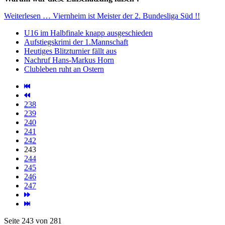
Weiterlesen … Viernheim ist Meister der 2. Bundesliga Süd !!
U16 im Halbfinale knapp ausgeschieden
Aufstiegskrimi der 1.Mannschaft
Heutiges Blitzturnier fällt aus
Nachruf Hans-Markus Horn
Clubleben ruht an Ostern
238
239
240
241
242
243
244
245
246
247
Seite 243 von 281