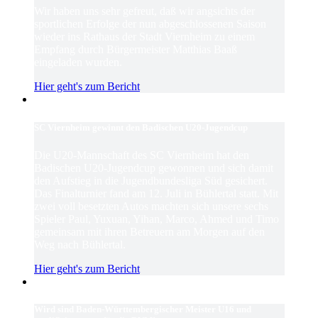
Wir haben uns sehr gefreut, daß wir angsichts der
sportlichen Erfolge der nun abgeschlossenen Saison
wieder ins Rathaus der Stadt Viernheim zu einem
Empfang durch Bürgermeister Matthias Baaß
eingeladen wurden.
Hier geht's zum Bericht
SC Viernheim gewinnt den Badischen U20-Jugendcup
Die U20-Mannschaft des SC Viernheim hat den
Badischen U20-Jugendcup gewonnen und sich damit
den Aufstieg in die Jugendbundesliga Süd gesichert.
Das Finalturnier fand am 12. Juli in Bühlertal statt. Mit
zwei voll besetzten Autos machten sich unsere sechs
Spieler Paul, Yuxuan, Yihan, Marco, Ahmed und Timo
gemeinsam mit ihren Betreuern am Morgen auf den
Weg nach Bühlertal.
Hier geht's zum Bericht
Wird sind Baden-Württembergischer Meister U16 und