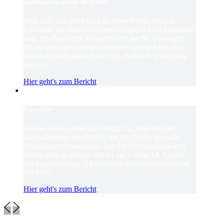
qualifizieren uns für die DVM!
Vom 3.-5. Juli 2026 fand im Anne-Frank-Haus in
Karlsruhe die Baden-Württembergische U16 Endrunde
statt. Als Badischer Meister durfte der SC Viernheim
die Schachjugend Baden vertreten und sich mit den
besten Jugendmannschaften aus Baden-Württemberg
messen.
Hier geht's zum Bericht
Ferienzeit!
Unsere Saison endet am Freitag 26. Juni mit dem
Jugendtraining um 18 Uhr; um 20:15 Uhr dann die
Jahreshauptversammlung (nur für Vereinsmitglieder).
Weiter geht es danach wieder am Freitag 14. August
mit Jugendtraining (18 Uhr) und freiem Vereinsabend
(20 Uhr).
Hier geht's zum Bericht