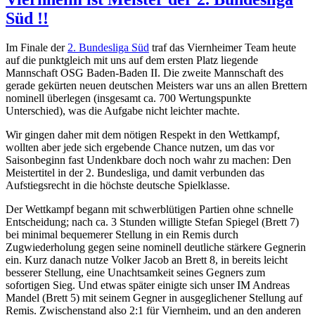
Süd !!
Im Finale der
2. Bundesliga Süd
traf das Viernheimer Team heute
auf die punktgleich mit uns auf dem ersten Platz liegende
Mannschaft OSG Baden-Baden II. Die zweite Mannschaft des
gerade gekürten neuen deutschen Meisters war uns an allen Brettern
nominell überlegen (insgesamt ca. 700 Wertungspunkte
Unterschied), was die Aufgabe nicht leichter machte.
Wir gingen daher mit dem nötigen Respekt in den Wettkampf,
wollten aber jede sich ergebende Chance nutzen, um das vor
Saisonbeginn fast Undenkbare doch noch wahr zu machen: Den
Meistertitel in der 2. Bundesliga, und damit verbunden das
Aufstiegsrecht in die höchste deutsche Spielklasse.
Der Wettkampf begann mit schwerblütigen Partien ohne schnelle
Entscheidung; nach ca. 3 Stunden willigte Stefan Spiegel (Brett 7)
bei minimal bequemerer Stellung in ein Remis durch
Zugwiederholung gegen seine nominell deutliche stärkere Gegnerin
ein. Kurz danach nutze Volker Jacob an Brett 8, in bereits leicht
besserer Stellung, eine Unachtsamkeit seines Gegners zum
sofortigen Sieg. Und etwas später einigte sich unser IM Andreas
Mandel (Brett 5) mit seinem Gegner in ausgeglichener Stellung auf
Remis. Zwischenstand also 2:1 für Viernheim, und an den anderen