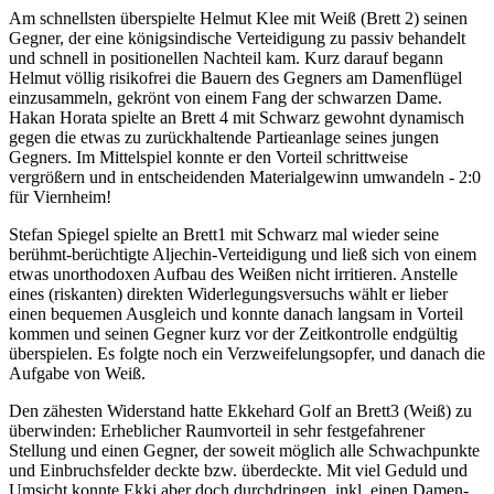
Am schnellsten überspielte Helmut Klee mit Weiß (Brett 2) seinen
Gegner, der eine königsindische Verteidigung zu passiv behandelt
und schnell in positionellen Nachteil kam. Kurz darauf begann
Helmut völlig risikofrei die Bauern des Gegners am Damenflügel
einzusammeln, gekrönt von einem Fang der schwarzen Dame.
Hakan Horata spielte an Brett 4 mit Schwarz gewohnt dynamisch
gegen die etwas zu zurückhaltende Partieanlage seines jungen
Gegners. Im Mittelspiel konnte er den Vorteil schrittweise
vergrößern und in entscheidenden Materialgewinn umwandeln - 2:0
für Viernheim!
Stefan Spiegel spielte an Brett1 mit Schwarz mal wieder seine
berühmt-berüchtigte Aljechin-Verteidigung und ließ sich von einem
etwas unorthodoxen Aufbau des Weißen nicht irritieren. Anstelle
eines (riskanten) direkten Widerlegungsversuchs wählt er lieber
einen bequemen Ausgleich und konnte danach langsam in Vorteil
kommen und seinen Gegner kurz vor der Zeitkontrolle endgültig
überspielen. Es folgte noch ein Verzweifelungsopfer, und danach die
Aufgabe von Weiß.
Den zähesten Widerstand hatte Ekkehard Golf an Brett3 (Weiß) zu
überwinden: Erheblicher Raumvorteil in sehr festgefahrener
Stellung und einen Gegner, der soweit möglich alle Schwachpunkte
und Einbruchsfelder deckte bzw. überdeckte. Mit viel Geduld und
Umsicht konnte Ekki aber doch durchdringen, inkl. einen Damen-