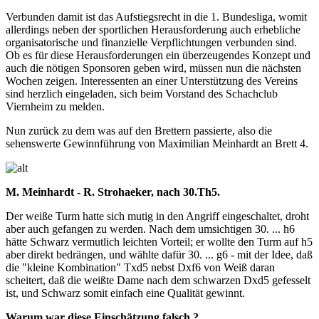
Verbunden damit ist das Aufstiegsrecht in die 1. Bundesliga, womit
allerdings neben der sportlichen Herausforderung auch erhebliche
organisatorische und finanzielle Verpflichtungen verbunden sind.
Ob es für diese Herausforderungen ein überzeugendes Konzept und
auch die nötigen Sponsoren geben wird, müssen nun die nächsten
Wochen zeigen. Interessenten an einer Unterstützung des Vereins
sind herzlich eingeladen, sich beim Vorstand des Schachclub
Viernheim zu melden.
Nun zurück zu dem was auf den Brettern passierte, also die
sehenswerte Gewinnführung von Maximilian Meinhardt an Brett 4.
M. Meinhardt - R. Strohaeker, nach 30.Th5.
Der weiße Turm hatte sich mutig in den Angriff eingeschaltet, droht
aber auch gefangen zu werden. Nach dem umsichtigen 30. ... h6
hätte Schwarz vermutlich leichten Vorteil; er wollte den Turm auf h5
aber direkt bedrängen, und wählte dafür 30. ... g6 - mit der Idee, daß
die "kleine Kombination" Txd5 nebst Dxf6 von Weiß daran
scheitert, daß die weißte Dame nach dem schwarzen Dxd5 gefesselt
ist, und Schwarz somit einfach eine Qualität gewinnt.
Warum war diese Einschätzung falsch ?