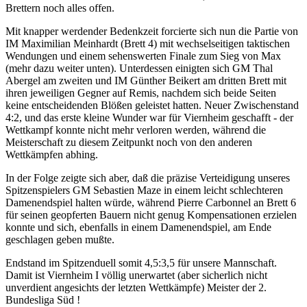
Brettern noch alles offen.
Mit knapper werdender Bedenkzeit forcierte sich nun die Partie von
IM Maximilian Meinhardt (Brett 4) mit wechselseitigen taktischen
Wendungen und einem sehenswerten Finale zum Sieg von Max
(mehr dazu weiter unten). Unterdessen einigten sich GM Thal
Abergel am zweiten und IM Günther Beikert am dritten Brett mit
ihren jeweiligen Gegner auf Remis, nachdem sich beide Seiten
keine entscheidenden Blößen geleistet hatten. Neuer Zwischenstand
4:2, und das erste kleine Wunder war für Viernheim geschafft - der
Wettkampf konnte nicht mehr verloren werden, während die
Meisterschaft zu diesem Zeitpunkt noch von den anderen
Wettkämpfen abhing.
In der Folge zeigte sich aber, daß die präzise Verteidigung unseres
Spitzenspielers GM Sebastien Maze in einem leicht schlechteren
Damenendspiel halten würde, während Pierre Carbonnel an Brett 6
für seinen geopferten Bauern nicht genug Kompensationen erzielen
konnte und sich, ebenfalls in einem Damenendspiel, am Ende
geschlagen geben mußte.
Endstand im Spitzenduell somit 4,5:3,5 für unsere Mannschaft.
Damit ist Viernheim I völlig unerwartet (aber sicherlich nicht
unverdient angesichts der letzten Wettkämpfe) Meister der 2.
Bundesliga Süd !