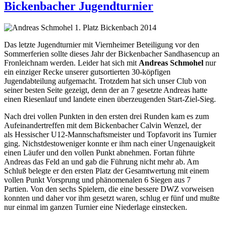
Bickenbacher Jugendturnier
Das letzte Jugendturnier mit Viernheimer Beteiligung vor den
Sommerferien sollte dieses Jahr der Bickenbacher Sandhasencup an
Fronleichnam werden. Leider hat sich mit
Andreas Schmohel
nur
ein einziger Recke unserer gutsortierten 30-köpfigen
Jugendabteilung aufgemacht. Trotzdem hat sich unser Club von
seiner besten Seite gezeigt, denn der an 7 gesetzte Andreas hatte
einen Riesenlauf und landete einen überzeugenden Start-Ziel-Sieg.
Nach drei vollen Punkten in den ersten drei Runden kam es zum
Aufeinandertreffen mit dem Bickenbacher Calvin Wenzel, der
als Hessischer U12-Mannschaftsmeister und Topfavorit ins Turnier
ging. Nichstdestoweniger konnte er ihm nach einer Ungenauigkeit
einen Läufer und den vollen Punkt abnehmen. Fortan führte
Andreas das Feld an und gab die Führung nicht mehr ab. Am
Schluß belegte er den ersten Platz der Gesamtwertung mit einem
vollen Punkt Vorsprung und phänomenalen 6 Siegen aus 7
Partien. Von den sechs Spielern, die eine bessere DWZ vorweisen
konnten und daher vor ihm gesetzt waren, schlug er fünf und mußte
nur einmal im ganzen Turnier eine Niederlage einstecken.