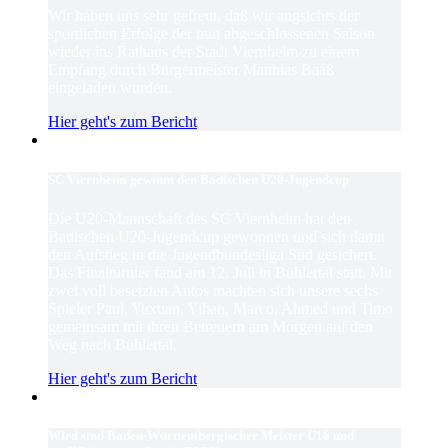
Wir haben uns sehr gefreut, daß wir angsichts der
sportlichen Erfolge der nun abgeschlossenen Saison
wieder ins Rathaus der Stadt Viernheim zu einem
Empfang durch Bürgermeister Matthias Baaß
eingeladen wurden.
Hier geht's zum Bericht
SC Viernheim gewinnt den Badischen U20-Jugendcup
Die U20-Mannschaft des SC Viernheim hat den
Badischen U20-Jugendcup gewonnen und sich damit
den Aufstieg in die Jugendbundesliga Süd gesichert.
Das Finalturnier fand am 12. Juli in Bühlertal statt. Mit
zwei voll besetzten Autos machten sich unsere sechs
Spieler Paul, Yuxuan, Yihan, Marco, Ahmed und Timo
gemeinsam mit ihren Betreuern am Morgen auf den
Weg nach Bühlertal.
Hier geht's zum Bericht
Wird sind Baden-Württembergischer Meister U16 und