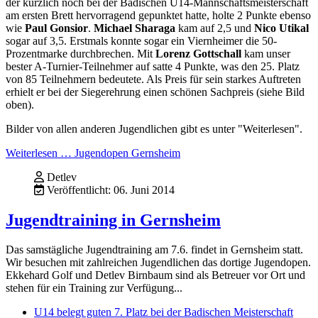
der kürzlich noch bei der Badischen U14-Mannschaftsmeisterschaft
am ersten Brett hervorragend gepunktet hatte, holte 2 Punkte ebenso
wie
Paul Gonsior
.
Michael Sharaga
kam auf 2,5 und
Nico Utikal
sogar auf 3,5. Erstmals konnte sogar ein Viernheimer die 50-
Prozentmarke durchbrechen. Mit
Lorenz Gottschall
kam unser
bester A-Turnier-Teilnehmer auf satte 4 Punkte, was den 25. Platz
von 85 Teilnehmern bedeutete. Als Preis für sein starkes Auftreten
erhielt er bei der Siegerehrung einen schönen Sachpreis (siehe Bild
oben).
Bilder von allen anderen Jugendlichen gibt es unter "Weiterlesen".
Weiterlesen … Jugendopen Gernsheim
Detlev
Veröffentlicht: 06. Juni 2014
Jugendtraining in Gernsheim
Das samstägliche Jugendtraining am 7.6. findet in Gernsheim statt.
Wir besuchen mit zahlreichen Jugendlichen das dortige Jugendopen.
Ekkehard Golf und Detlev Birnbaum sind als Betreuer vor Ort und
stehen für ein Training zur Verfügung...
U14 belegt guten 7. Platz bei der Badischen Meisterschaft