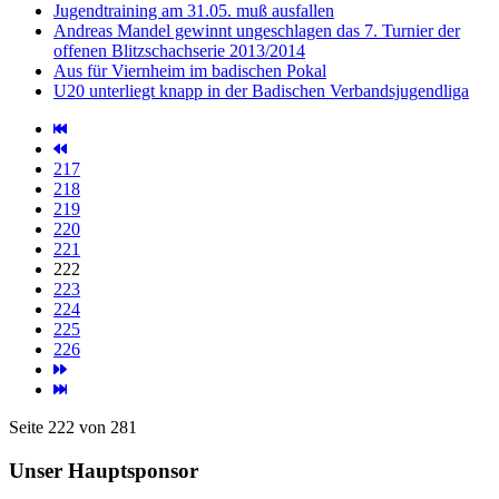
Jugendtraining am 31.05. muß ausfallen
Andreas Mandel gewinnt ungeschlagen das 7. Turnier der
offenen Blitzschachserie 2013/2014
Aus für Viernheim im badischen Pokal
U20 unterliegt knapp in der Badischen Verbandsjugendliga
217
218
219
220
221
222
223
224
225
226
Seite 222 von 281
Unser Hauptsponsor