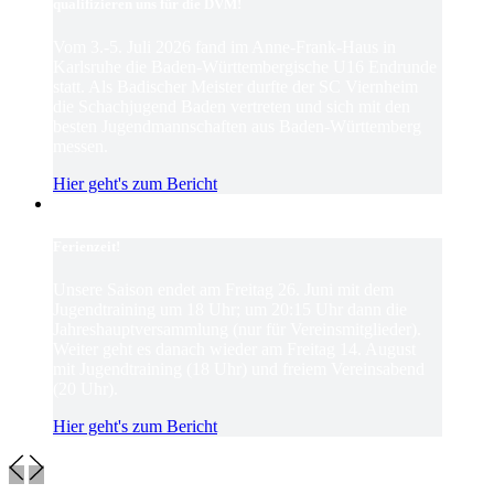
qualifizieren uns für die DVM!
Vom 3.-5. Juli 2026 fand im Anne-Frank-Haus in
Karlsruhe die Baden-Württembergische U16 Endrunde
statt. Als Badischer Meister durfte der SC Viernheim
die Schachjugend Baden vertreten und sich mit den
besten Jugendmannschaften aus Baden-Württemberg
messen.
Hier geht's zum Bericht
Ferienzeit!
Unsere Saison endet am Freitag 26. Juni mit dem
Jugendtraining um 18 Uhr; um 20:15 Uhr dann die
Jahreshauptversammlung (nur für Vereinsmitglieder).
Weiter geht es danach wieder am Freitag 14. August
mit Jugendtraining (18 Uhr) und freiem Vereinsabend
(20 Uhr).
Hier geht's zum Bericht