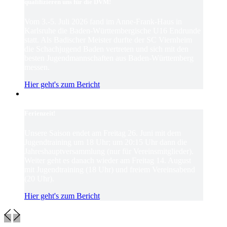
qualifizieren uns für die DVM!
Vom 3.-5. Juli 2026 fand im Anne-Frank-Haus in
Karlsruhe die Baden-Württembergische U16 Endrunde
statt. Als Badischer Meister durfte der SC Viernheim
die Schachjugend Baden vertreten und sich mit den
besten Jugendmannschaften aus Baden-Württemberg
messen.
Hier geht's zum Bericht
Ferienzeit!
Unsere Saison endet am Freitag 26. Juni mit dem
Jugendtraining um 18 Uhr; um 20:15 Uhr dann die
Jahreshauptversammlung (nur für Vereinsmitglieder).
Weiter geht es danach wieder am Freitag 14. August
mit Jugendtraining (18 Uhr) und freiem Vereinsabend
(20 Uhr).
Hier geht's zum Bericht