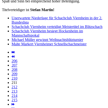
Spaß und Sinn bei entsprechend hoher Beteiligung.
Titelverteidiger ist
Stefan Martin!
Unerwartete Niederlage für Schachclub Viernheim in der 2.
Bundesliga
Schachclub Viernheim verteidigt Meistertitel im Blitzschach
Schachclub Viernheim besiegt Hockenheim im
Mannschaftspokal
Michael Müller gewinnt Weihnachtsblitzturnier
Malte Markert Viernheimer Schnellschachmeister
206
207
208
209
210
211
212
213
214
215