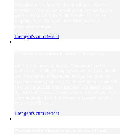
Wir haben uns sehr gefreut, daß wir angsichts der
sportlichen Erfolge der nun abgeschlossenen Saison
wieder ins Rathaus der Stadt Viernheim zu einem
Empfang durch Bürgermeister Matthias Baaß
eingeladen wurden.
Hier geht's zum Bericht
SC Viernheim gewinnt den Badischen U20-Jugendcup
Die U20-Mannschaft des SC Viernheim hat den
Badischen U20-Jugendcup gewonnen und sich damit
den Aufstieg in die Jugendbundesliga Süd gesichert.
Das Finalturnier fand am 12. Juli in Bühlertal statt. Mit
zwei voll besetzten Autos machten sich unsere sechs
Spieler Paul, Yuxuan, Yihan, Marco, Ahmed und Timo
gemeinsam mit ihren Betreuern am Morgen auf den
Weg nach Bühlertal.
Hier geht's zum Bericht
Wird sind Baden-Württembergischer Meister U16 und