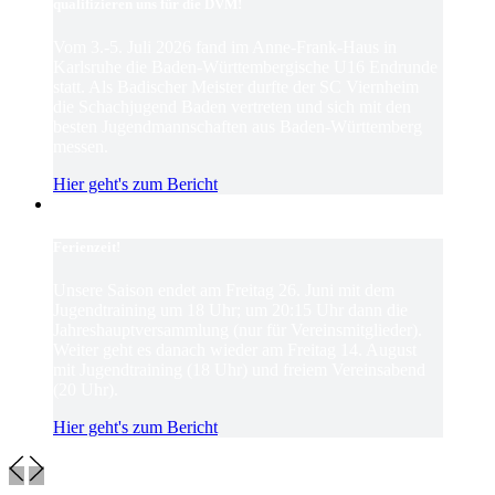
qualifizieren uns für die DVM!
Vom 3.-5. Juli 2026 fand im Anne-Frank-Haus in
Karlsruhe die Baden-Württembergische U16 Endrunde
statt. Als Badischer Meister durfte der SC Viernheim
die Schachjugend Baden vertreten und sich mit den
besten Jugendmannschaften aus Baden-Württemberg
messen.
Hier geht's zum Bericht
Ferienzeit!
Unsere Saison endet am Freitag 26. Juni mit dem
Jugendtraining um 18 Uhr; um 20:15 Uhr dann die
Jahreshauptversammlung (nur für Vereinsmitglieder).
Weiter geht es danach wieder am Freitag 14. August
mit Jugendtraining (18 Uhr) und freiem Vereinsabend
(20 Uhr).
Hier geht's zum Bericht