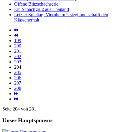
Offene Blitzschachserie
Ein Schachgruß aus Thailand
Letzter Spieltag: Viernheim 5 siegt und schafft den
Klassenerhalt
199
200
201
202
203
204
205
206
207
208
Seite 204 von 281
Unser Hauptsponsor