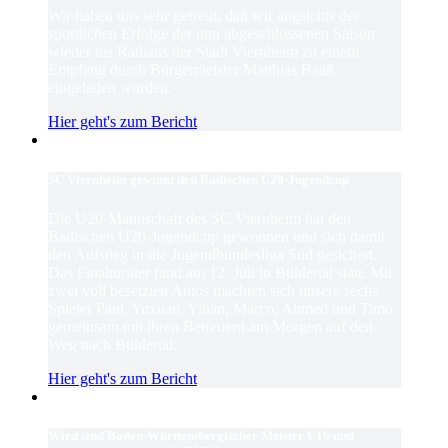
Wir haben uns sehr gefreut, daß wir angsichts der
sportlichen Erfolge der nun abgeschlossenen Saison
wieder ins Rathaus der Stadt Viernheim zu einem
Empfang durch Bürgermeister Matthias Baaß
eingeladen wurden.
Hier geht's zum Bericht
SC Viernheim gewinnt den Badischen U20-Jugendcup
Die U20-Mannschaft des SC Viernheim hat den
Badischen U20-Jugendcup gewonnen und sich damit
den Aufstieg in die Jugendbundesliga Süd gesichert.
Das Finalturnier fand am 12. Juli in Bühlertal statt. Mit
zwei voll besetzten Autos machten sich unsere sechs
Spieler Paul, Yuxuan, Yihan, Marco, Ahmed und Timo
gemeinsam mit ihren Betreuern am Morgen auf den
Weg nach Bühlertal.
Hier geht's zum Bericht
Wird sind Baden-Württembergischer Meister U16 und