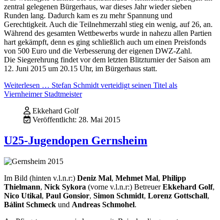
zentral gelegenen Bürgerhaus, war dieses Jahr wieder sieben
Runden lang. Dadurch kam es zu mehr Spannung und
Gerechtigkeit. Auch die Teilnehmerzahl stieg ein wenig, auf 26, an.
Während des gesamten Wettbewerbs wurde in nahezu allen Partien
hart gekämpft, denn es ging schließlich auch um einen Preisfonds
von 500 Euro und die Verbesserung der eigenen DWZ-Zahl.
Die Siegerehrung findet vor dem letzten Blitzturnier der Saison am
12. Juni 2015 um 20.15 Uhr, im Bürgerhaus statt.
Weiterlesen … Stefan Schmidt verteidigt seinen Titel als
Viernheimer Stadtmeister
Ekkehard Golf
Veröffentlicht: 28. Mai 2015
U25-Jugendopen Gernsheim
Im Bild (hinten v.l.n.r:)
Deniz Mal
,
Mehmet Mal
,
Philipp
Thielmann
,
Nick Sykora
(vorne v.l.n.r:) Betreuer
Ekkehard Golf
,
Nico Utikal
,
Paul Gonsior
,
Simon Schmidt
,
Lorenz Gottschall
,
Bálint Schmeck
und
Andreas Schmohel
.