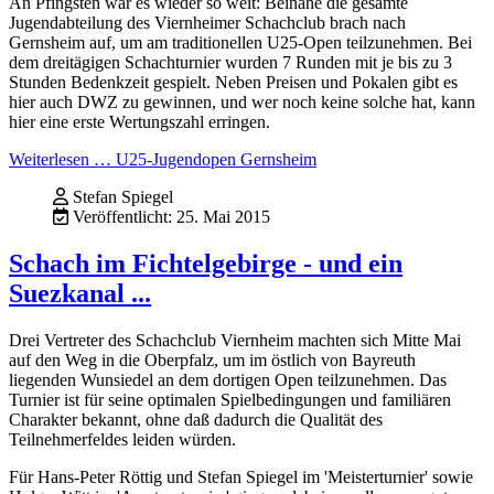
An Pfingsten war es wieder so weit: Beinahe die gesamte
Jugendabteilung des Viernheimer Schachclub brach nach
Gernsheim auf, um am traditionellen U25-Open teilzunehmen. Bei
dem dreitägigen Schachturnier wurden 7 Runden mit je bis zu 3
Stunden Bedenkzeit gespielt. Neben Preisen und Pokalen gibt es
hier auch DWZ zu gewinnen, und wer noch keine solche hat, kann
hier eine erste Wertungszahl erringen.
Weiterlesen … U25-Jugendopen Gernsheim
Stefan Spiegel
Veröffentlicht: 25. Mai 2015
Schach im Fichtelgebirge - und ein
Suezkanal ...
Drei Vertreter des Schachclub Viernheim machten sich Mitte Mai
auf den Weg in die Oberpfalz, um im östlich von Bayreuth
liegenden Wunsiedel an dem dortigen Open teilzunehmen. Das
Turnier ist für seine optimalen Spielbedingungen und familiären
Charakter bekannt, ohne daß dadurch die Qualität des
Teilnehmerfeldes leiden würden.
Für Hans-Peter Röttig und Stefan Spiegel im 'Meisterturnier' sowie