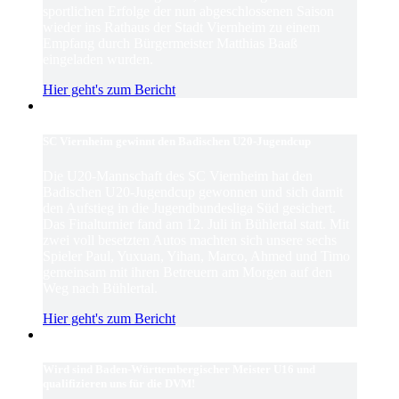
sportlichen Erfolge der nun abgeschlossenen Saison
wieder ins Rathaus der Stadt Viernheim zu einem
Empfang durch Bürgermeister Matthias Baaß
eingeladen wurden.
Hier geht's zum Bericht
SC Viernheim gewinnt den Badischen U20-Jugendcup
Die U20-Mannschaft des SC Viernheim hat den
Badischen U20-Jugendcup gewonnen und sich damit
den Aufstieg in die Jugendbundesliga Süd gesichert.
Das Finalturnier fand am 12. Juli in Bühlertal statt. Mit
zwei voll besetzten Autos machten sich unsere sechs
Spieler Paul, Yuxuan, Yihan, Marco, Ahmed und Timo
gemeinsam mit ihren Betreuern am Morgen auf den
Weg nach Bühlertal.
Hier geht's zum Bericht
Wird sind Baden-Württembergischer Meister U16 und
qualifizieren uns für die DVM!