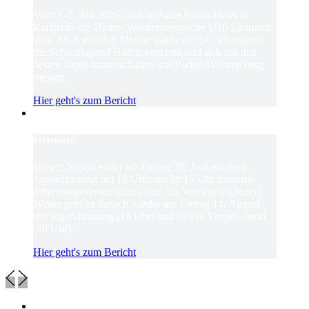
Vom 3.-5. Juli 2026 fand im Anne-Frank-Haus in
Karlsruhe die Baden-Württembergische U16 Endrunde
statt. Als Badischer Meister durfte der SC Viernheim
die Schachjugend Baden vertreten und sich mit den
besten Jugendmannschaften aus Baden-Württemberg
messen.
Hier geht's zum Bericht
Ferienzeit!
Unsere Saison endet am Freitag 26. Juni mit dem
Jugendtraining um 18 Uhr; um 20:15 Uhr dann die
Jahreshauptversammlung (nur für Vereinsmitglieder).
Weiter geht es danach wieder am Freitag 14. August
mit Jugendtraining (18 Uhr) und freiem Vereinsabend
(20 Uhr).
Hier geht's zum Bericht