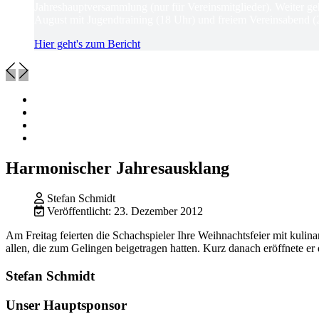
Jahreshauptversammlung (nur für Vereinsmitglieder). Weiter ge
August mit Jugendtraining (18 Uhr) und freiem Vereinsabend (
Hier geht's zum Bericht
Harmonischer Jahresausklang
Stefan Schmidt
Veröffentlicht: 23. Dezember 2012
Am Freitag feierten die Schachspieler Ihre Weihnachtsfeier mit kulin
allen, die zum Gelingen beigetragen hatten. Kurz danach eröffnete e
Stefan Schmidt
Unser Hauptsponsor