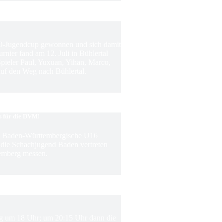
0-Jugendcup gewonnen und sich damit
rnier fand am 12. Juli in Bühlertal
 Spieler Paul, Yuxuan, Yihan, Marco,
f den Weg nach Bühlertal.
s für die DVM!
ie Baden-Württembergische U16
m die Schachjugend Baden vertreten
emberg messen.
ing um 18 Uhr; um 20:15 Uhr dann die