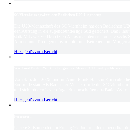
SC Viernheim gewinnt den Badischen U20-Jugendcup
Die U20-Mannschaft des SC Viernheim hat den Badischen U2
den Aufstieg in die Jugendbundesliga Süd gesichert. Das Finaltu
statt. Mit zwei voll besetzten Autos machten sich unsere sechs
Ahmed und Timo gemeinsam mit ihren Betreuern am Morgen au
Hier geht's zum Bericht
Wird sind Baden-Württembergischer Meister U16 und qualifizieren un
Vom 3.-5. Juli 2026 fand im Anne-Frank-Haus in Karlsruhe d
Endrunde statt. Als Badischer Meister durfte der SC Viernhei
und sich mit den besten Jugendmannschaften aus Baden-Württ
Hier geht's zum Bericht
Ferienzeit!
Unsere Saison endet am Freitag 26. Juni mit dem Jugendtrain