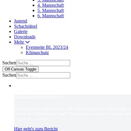
4. Mannschaft
5. Mannschaft
6. Mannschaft
Jugend
Schachrätsel
Galerie
Downloads
Mehr
Eventseite BL 2023/24
Klimaschutz
Suchen
Off-Canvas Toggle
Suchen
Empfang beim Bürgermeister
Wir haben uns sehr gefreut, daß wir angsichts der sportlichen 
wieder ins Rathaus der Stadt Viernheim zu einem Empfang dur
eingeladen wurden.
Hier geht's zum Bericht