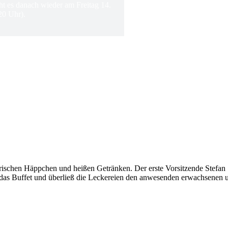
ht es danach wieder am Freitag 14.
20 Uhr).
arischen Häppchen und heißen Getränken. Der erste Vorsitzende Stefan 
r das Buffet und überließ die Leckereien den anwesenden erwachsenen 