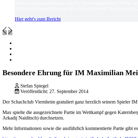
Jahreshauptversammlung (nur für Vereinsmitglieder). Weiter ge
August mit Jugendtraining (18 Uhr) und freiem Vereinsabend (
Hier geht's zum Bericht
Besondere Ehrung für IM Maximilian Me
Stefan Spiegel
Veröffentlicht: 27. September 2014
Der Schachclub Viernheim gratuliert ganz herzlich seinem Spieler IM
Max spielte die ausgezeichnete Partie im Wettkampf gegen Katernbe
Arkadij Naiditsch) durchsetzen.
Mehr Informationen sowie die ausführlich kommentierte Partie gibt es