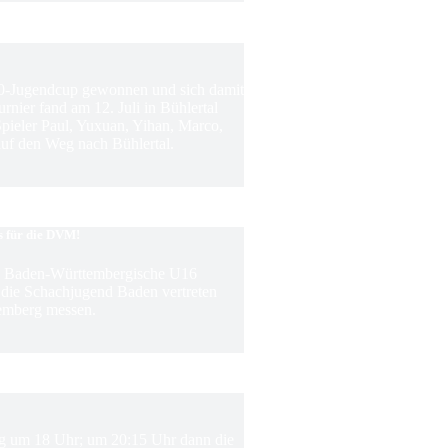
0-Jugendcup gewonnen und sich damit
rnier fand am 12. Juli in Bühlertal
 Spieler Paul, Yuxuan, Yihan, Marco,
f den Weg nach Bühlertal.
s für die DVM!
ie Baden-Württembergische U16
m die Schachjugend Baden vertreten
emberg messen.
ing um 18 Uhr; um 20:15 Uhr dann die