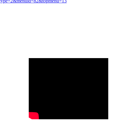
530&type=2&menuid=82&topmenu=13