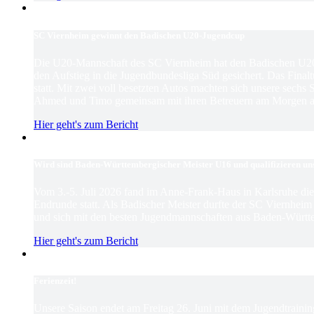
SC Viernheim gewinnt den Badischen U20-Jugendcup
Die U20-Mannschaft des SC Viernheim hat den Badischen U2
den Aufstieg in die Jugendbundesliga Süd gesichert. Das Finaltu
statt. Mit zwei voll besetzten Autos machten sich unsere sechs
Ahmed und Timo gemeinsam mit ihren Betreuern am Morgen au
Hier geht's zum Bericht
Wird sind Baden-Württembergischer Meister U16 und qualifizieren un
Vom 3.-5. Juli 2026 fand im Anne-Frank-Haus in Karlsruhe d
Endrunde statt. Als Badischer Meister durfte der SC Viernhei
und sich mit den besten Jugendmannschaften aus Baden-Württ
Hier geht's zum Bericht
Ferienzeit!
Unsere Saison endet am Freitag 26. Juni mit dem Jugendtrain