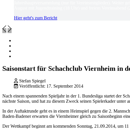
Jahreshauptversammlung (nur für Vereinsmitglieder). Weiter ge
August mit Jugendtraining (18 Uhr) und freiem Vereinsabend (
Hier geht's zum Bericht
Saisonstart für Schachclub Viernheim in d
Stefan Spiegel
Veröffentlicht: 17. September 2014
Nach einem spannenden Spieljahr in der 1. Bundesliga startet der 
nächste Saison, und hat zu diesem Zweck seinen Spielerkader unter 
In der Auftaktrunde geht es in einem Heimspiel gegen die 2. Manns
Baden-Badener erwarten die Viernheimer gleich zu Saisonbeginn ein
Der Wettkampf beginnt am kommenden Sonntag, 21.09.2014, um 11 Uh