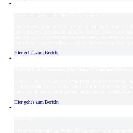
SC Viernheim gewinnt den Badischen U20-Jugendcup
Die U20-Mannschaft des SC Viernheim hat den Badischen U2
den Aufstieg in die Jugendbundesliga Süd gesichert. Das Finaltu
statt. Mit zwei voll besetzten Autos machten sich unsere sechs
Ahmed und Timo gemeinsam mit ihren Betreuern am Morgen au
Hier geht's zum Bericht
Wird sind Baden-Württembergischer Meister U16 und qualifizieren un
Vom 3.-5. Juli 2026 fand im Anne-Frank-Haus in Karlsruhe d
Endrunde statt. Als Badischer Meister durfte der SC Viernhei
und sich mit den besten Jugendmannschaften aus Baden-Württ
Hier geht's zum Bericht
Ferienzeit!
Unsere Saison endet am Freitag 26. Juni mit dem Jugendtrain