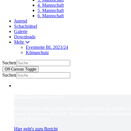
4. Mannschaft
5. Mannschaft
6. Mannschaft
Jugend
Schachrätsel
Galerie
Downloads
Mehr
Eventseite BL 2023/24
Klimaschutz
Suchen
Off-Canvas Toggle
Suchen
Empfang beim Bürgermeister
Wir haben uns sehr gefreut, daß wir angsichts der sportlichen 
wieder ins Rathaus der Stadt Viernheim zu einem Empfang dur
eingeladen wurden.
Hier geht's zum Bericht