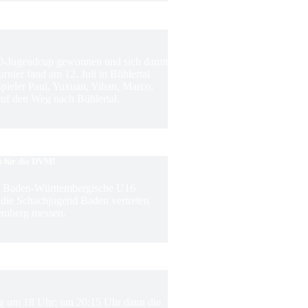
0-Jugendcup gewonnen und sich damit
rnier fand am 12. Juli in Bühlertal
 Spieler Paul, Yuxuan, Yihan, Marco,
f den Weg nach Bühlertal.
s für die DVM!
ie Baden-Württembergische U16
m die Schachjugend Baden vertreten
emberg messen.
ing um 18 Uhr; um 20:15 Uhr dann die