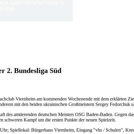
ht es danach wieder am Freitag 14.
20 Uhr).
er 2. Bundesliga Süd
Schachclub Viernheim am kommenden Wochenende mit dem erklärten Ziel
anderem mit den beiden ukrainischen Großmeistern Sergey Fedorchuk u
chaft des amtierenden deutschen Meisters OSG Baden-Baden. Gegen das
en schweren Kampf um die ersten Punkte der neuen Spielzeit.
r; Spiellokal: Bürgerhaus Viernheim, Eingang "vhs / Schulen", Kreu