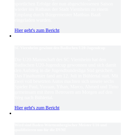
sportlichen Erfolge der nun abgeschlossenen Saison
wieder ins Rathaus der Stadt Viernheim zu einem
Empfang durch Bürgermeister Matthias Baaß
eingeladen wurden.
Hier geht's zum Bericht
SC Viernheim gewinnt den Badischen U20-Jugendcup
Die U20-Mannschaft des SC Viernheim hat den
Badischen U20-Jugendcup gewonnen und sich damit
den Aufstieg in die Jugendbundesliga Süd gesichert.
Das Finalturnier fand am 12. Juli in Bühlertal statt. Mit
zwei voll besetzten Autos machten sich unsere sechs
Spieler Paul, Yuxuan, Yihan, Marco, Ahmed und Timo
gemeinsam mit ihren Betreuern am Morgen auf den
Weg nach Bühlertal.
Hier geht's zum Bericht
Wird sind Baden-Württembergischer Meister U16 und
qualifizieren uns für die DVM!