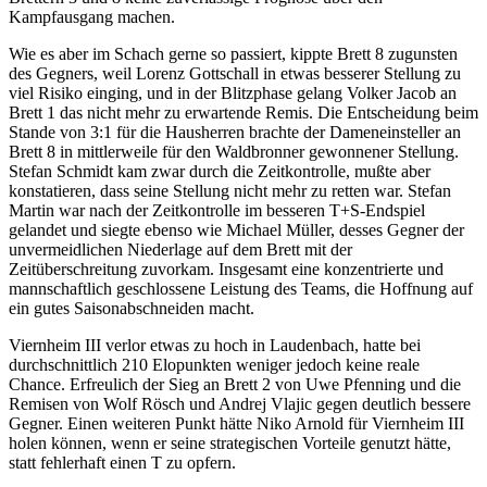
Kampfausgang machen.
Wie es aber im Schach gerne so passiert, kippte Brett 8 zugunsten
des Gegners, weil Lorenz Gottschall in etwas besserer Stellung zu
viel Risiko einging, und in der Blitzphase gelang Volker Jacob an
Brett 1 das nicht mehr zu erwartende Remis. Die Entscheidung beim
Stande von 3:1 für die Hausherren brachte der Dameneinsteller an
Brett 8 in mittlerweile für den Waldbronner gewonnener Stellung.
Stefan Schmidt kam zwar durch die Zeitkontrolle, mußte aber
konstatieren, dass seine Stellung nicht mehr zu retten war. Stefan
Martin war nach der Zeitkontrolle im besseren T+S-Endspiel
gelandet und siegte ebenso wie Michael Müller, desses Gegner der
unvermeidlichen Niederlage auf dem Brett mit der
Zeitüberschreitung zuvorkam. Insgesamt eine konzentrierte und
mannschaftlich geschlossene Leistung des Teams, die Hoffnung auf
ein gutes Saisonabschneiden macht.
Viernheim III verlor etwas zu hoch in Laudenbach, hatte bei
durchschnittlich 210 Elopunkten weniger jedoch keine reale
Chance. Erfreulich der Sieg an Brett 2 von Uwe Pfenning und die
Remisen von Wolf Rösch und Andrej Vlajic gegen deutlich bessere
Gegner. Einen weiteren Punkt hätte Niko Arnold für Viernheim III
holen können, wenn er seine strategischen Vorteile genutzt hätte,
statt fehlerhaft einen T zu opfern.