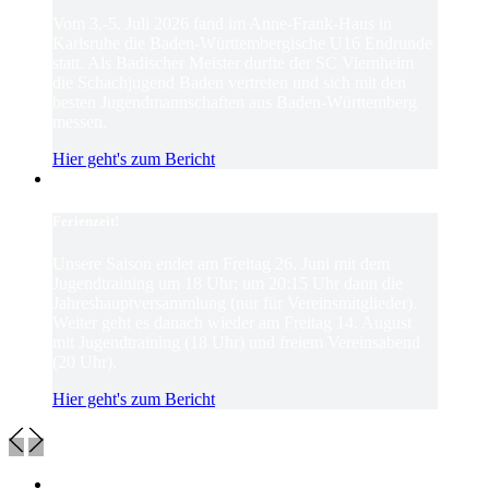
Vom 3.-5. Juli 2026 fand im Anne-Frank-Haus in
Karlsruhe die Baden-Württembergische U16 Endrunde
statt. Als Badischer Meister durfte der SC Viernheim
die Schachjugend Baden vertreten und sich mit den
besten Jugendmannschaften aus Baden-Württemberg
messen.
Hier geht's zum Bericht
Ferienzeit!
Unsere Saison endet am Freitag 26. Juni mit dem
Jugendtraining um 18 Uhr; um 20:15 Uhr dann die
Jahreshauptversammlung (nur für Vereinsmitglieder).
Weiter geht es danach wieder am Freitag 14. August
mit Jugendtraining (18 Uhr) und freiem Vereinsabend
(20 Uhr).
Hier geht's zum Bericht