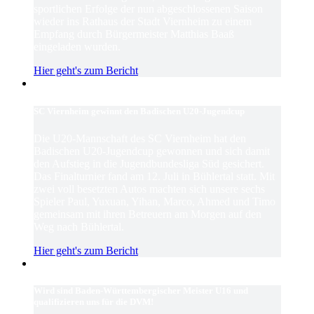
sportlichen Erfolge der nun abgeschlossenen Saison
wieder ins Rathaus der Stadt Viernheim zu einem
Empfang durch Bürgermeister Matthias Baaß
eingeladen wurden.
Hier geht's zum Bericht
SC Viernheim gewinnt den Badischen U20-Jugendcup
Die U20-Mannschaft des SC Viernheim hat den
Badischen U20-Jugendcup gewonnen und sich damit
den Aufstieg in die Jugendbundesliga Süd gesichert.
Das Finalturnier fand am 12. Juli in Bühlertal statt. Mit
zwei voll besetzten Autos machten sich unsere sechs
Spieler Paul, Yuxuan, Yihan, Marco, Ahmed und Timo
gemeinsam mit ihren Betreuern am Morgen auf den
Weg nach Bühlertal.
Hier geht's zum Bericht
Wird sind Baden-Württembergischer Meister U16 und
qualifizieren uns für die DVM!