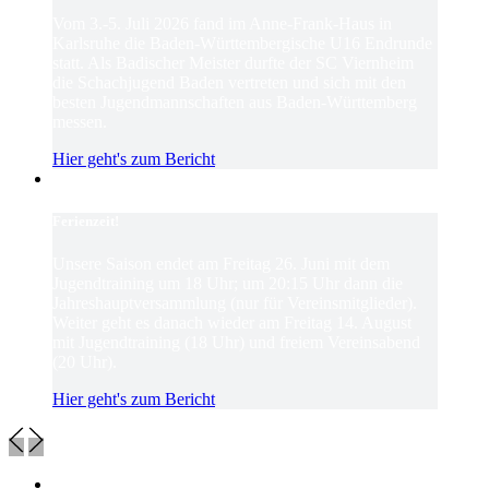
Vom 3.-5. Juli 2026 fand im Anne-Frank-Haus in
Karlsruhe die Baden-Württembergische U16 Endrunde
statt. Als Badischer Meister durfte der SC Viernheim
die Schachjugend Baden vertreten und sich mit den
besten Jugendmannschaften aus Baden-Württemberg
messen.
Hier geht's zum Bericht
Ferienzeit!
Unsere Saison endet am Freitag 26. Juni mit dem
Jugendtraining um 18 Uhr; um 20:15 Uhr dann die
Jahreshauptversammlung (nur für Vereinsmitglieder).
Weiter geht es danach wieder am Freitag 14. August
mit Jugendtraining (18 Uhr) und freiem Vereinsabend
(20 Uhr).
Hier geht's zum Bericht