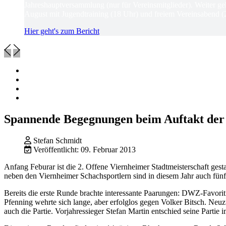
Jahreshauptversammlung (nur für Vereinsmitglieder). Weiter ge
August mit Jugendtraining (18 Uhr) und freiem Vereinsabend (
Hier geht's zum Bericht
Spannende Begegnungen beim Auftakt der 
Stefan Schmidt
Veröffentlicht: 09. Februar 2013
Anfang Feburar ist die 2. Offene Viernheimer Stadtmeisterschaft gest
neben den Viernheimer Schachsportlern sind in diesem Jahr auch fünf
Bereits die erste Runde brachte interessante Paarungen: DWZ-Favori
Pfenning wehrte sich lange, aber erfolglos gegen Volker Bitsch. Neu
auch die Partie. Vorjahressieger Stefan Martin entschied seine Partie 