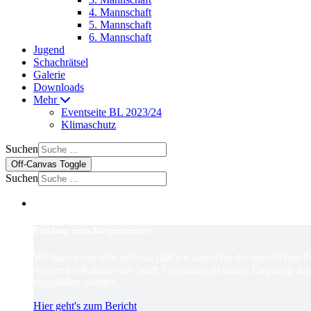
4. Mannschaft
5. Mannschaft
6. Mannschaft
Jugend
Schachrätsel
Galerie
Downloads
Mehr
Eventseite BL 2023/24
Klimaschutz
Suchen
Off-Canvas Toggle
Suchen
Empfang beim Bürgermeister
Wir haben uns sehr gefreut, daß wir angsichts der sportlichen 
wieder ins Rathaus der Stadt Viernheim zu einem Empfang dur
eingeladen wurden.
Hier geht's zum Bericht