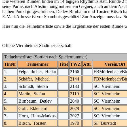
Die weiteren Runden finden im 14-tägigen Rhythmus statt, Runde 2 f
seine Partie, nach Abstimmung mit seinem Gegner, auch an dem Nachh
halben Punkt gutgeschrieben. Detlev Birnbaum und Torsten Bitsch hab
E-Mail-Adresse ist vor Spambots geschützt! Zur Anzeige muss JavaScr
Hier nun die Teilnehmerliste sowie die Ergebnisse der ersten Runde 
Offene Viernheimer Stadtmeisterschaft
Teilnehmerliste: (Sortiert nach Spielernummer)
TlnNr
Teilnehmer
Titel
TWZ
Attr
Verein/Ort
1.
Felgendreher, Heiko
2166
FBMörlenbach/Bi
2.
Schäfer, Michael
2144
FBMörlenbach/Bi
3.
Schmidt, Stefan
2133
SC Viernheim
4.
Martin, Stefan
2119
SC Viernheim
5.
Birnbaum, Detlev
2040
SC Viernheim
6.
Golf, Ekkehard
2029
SC Viernheim
7.
Horn, Hans-Markus
2027
SC Viernheim
8.
Bitsch, Torsten
1970
SF Bürstadt