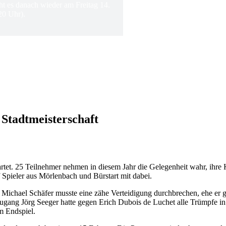
ht es danach wieder am Freitag 14.
20 Uhr).
Stadtmeisterschaft
artet. 25 Teilnehmer nehmen in diesem Jahr die Gelegenheit wahr, ihre
 Spieler aus Mörlenbach und Bürstart mit dabei.
t Michael Schäfer musste eine zähe Verteidigung durchbrechen, ehe er
zugang Jörg Seeger hatte gegen Erich Dubois de Luchet alle Trümpfe in 
im Endspiel.