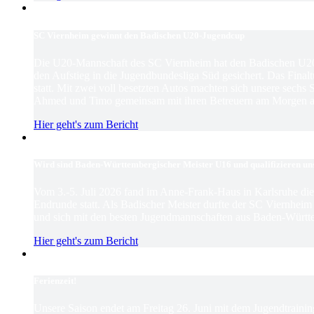
SC Viernheim gewinnt den Badischen U20-Jugendcup
Die U20-Mannschaft des SC Viernheim hat den Badischen U2
den Aufstieg in die Jugendbundesliga Süd gesichert. Das Finaltu
statt. Mit zwei voll besetzten Autos machten sich unsere sechs
Ahmed und Timo gemeinsam mit ihren Betreuern am Morgen au
Hier geht's zum Bericht
Wird sind Baden-Württembergischer Meister U16 und qualifizieren un
Vom 3.-5. Juli 2026 fand im Anne-Frank-Haus in Karlsruhe d
Endrunde statt. Als Badischer Meister durfte der SC Viernhei
und sich mit den besten Jugendmannschaften aus Baden-Württ
Hier geht's zum Bericht
Ferienzeit!
Unsere Saison endet am Freitag 26. Juni mit dem Jugendtrain