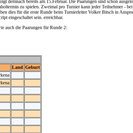
olgt demnach bereits am 15.Februar. Die Paarungen sind schon ausgel
oltermin zu spielen. Zweimal pro Turnier kann jeder Teilnehmer - bei 
en dies für die erste Runde beim Turnierleiter Volker Bitsch in Anspr
ipt eingeschaltet sein.
erreichbar.
wie auch die Paarungen für Runde 2:
Land
Geburt
rkena
rkena