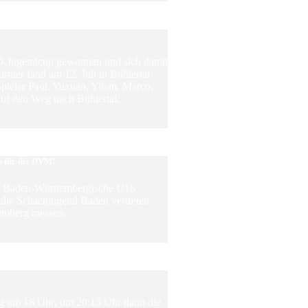
0-Jugendcup gewonnen und sich damit
rnier fand am 12. Juli in Bühlertal
 Spieler Paul, Yuxuan, Yihan, Marco,
f den Weg nach Bühlertal.
s für die DVM!
ie Baden-Württembergische U16
m die Schachjugend Baden vertreten
emberg messen.
ing um 18 Uhr; um 20:15 Uhr dann die