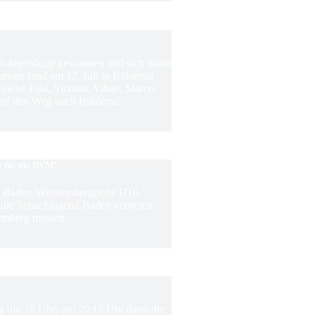
0-Jugendcup gewonnen und sich damit
rnier fand am 12. Juli in Bühlertal
 Spieler Paul, Yuxuan, Yihan, Marco,
f den Weg nach Bühlertal.
s für die DVM!
ie Baden-Württembergische U16
m die Schachjugend Baden vertreten
emberg messen.
ing um 18 Uhr; um 20:15 Uhr dann die