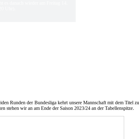
ht es danach wieder am Freitag 14.
20 Uhr).
 beiden Runden der Bundesliga kehrt unsere Mannschaft mit dem Titel
n stehen wir an am Ende der Saison 2023/24 an der Tabellenspitze.