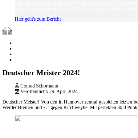
Jahreshauptversammlung (nur für Vereinsmitglieder). Weiter ge
August mit Jugendtraining (18 Uhr) und freiem Vereinsabend (
Hier geht's zum Bericht
Deutscher Meister 2024!
Conrad Schormann
Veröffentlicht: 29. April 2024
Deutscher Meister! Von den in Hannover zentral gespielten letzten
Werder Bremen und 7:1 gegen Kirchweyhe. Mit perfekten 30:0 Punkte