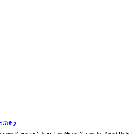
rt Helbig
en eine Runde vor Schluss. Den Meister-Moment hat Rupert Helbig