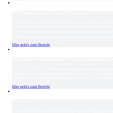
SC Viernheim gewinnt den Badischen U20-Jugendcup
Die U20-Mannschaft des SC Viernheim hat den Badischen U2
den Aufstieg in die Jugendbundesliga Süd gesichert. Das Finaltu
statt. Mit zwei voll besetzten Autos machten sich unsere sechs
Ahmed und Timo gemeinsam mit ihren Betreuern am Morgen au
Hier geht's zum Bericht
Wird sind Baden-Württembergischer Meister U16 und qualifizieren un
Vom 3.-5. Juli 2026 fand im Anne-Frank-Haus in Karlsruhe d
Endrunde statt. Als Badischer Meister durfte der SC Viernhei
und sich mit den besten Jugendmannschaften aus Baden-Württ
Hier geht's zum Bericht
Ferienzeit!
Unsere Saison endet am Freitag 26. Juni mit dem Jugendtrain