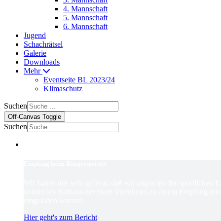
4. Mannschaft
5. Mannschaft
6. Mannschaft
Jugend
Schachrätsel
Galerie
Downloads
Mehr
Eventseite BL 2023/24
Klimaschutz
Suchen
Off-Canvas Toggle
Suchen
Empfang beim Bürgermeister
Wir haben uns sehr gefreut, daß wir angsichts der sportlichen 
wieder ins Rathaus der Stadt Viernheim zu einem Empfang dur
eingeladen wurden.
Hier geht's zum Bericht