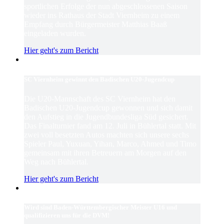
sportlichen Erfolge der nun abgeschlossenen Saison
wieder ins Rathaus der Stadt Viernheim zu einem
Empfang durch Bürgermeister Matthias Baaß
eingeladen wurden.
Hier geht's zum Bericht
SC Viernheim gewinnt den Badischen U20-Jugendcup
Die U20-Mannschaft des SC Viernheim hat den
Badischen U20-Jugendcup gewonnen und sich damit
den Aufstieg in die Jugendbundesliga Süd gesichert.
Das Finalturnier fand am 12. Juli in Bühlertal statt. Mit
zwei voll besetzten Autos machten sich unsere sechs
Spieler Paul, Yuxuan, Yihan, Marco, Ahmed und Timo
gemeinsam mit ihren Betreuern am Morgen auf den
Weg nach Bühlertal.
Hier geht's zum Bericht
Wird sind Baden-Württembergischer Meister U16 und
qualifizieren uns für die DVM!