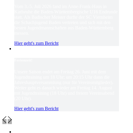
Vom 3.-5. Juli 2026 fand im Anne-Frank-Haus in
Karlsruhe die Baden-Württembergische U16 Endrunde
statt. Als Badischer Meister durfte der SC Viernheim
die Schachjugend Baden vertreten und sich mit den
besten Jugendmannschaften aus Baden-Württemberg
messen.
Hier geht's zum Bericht
Ferienzeit!
Unsere Saison endet am Freitag 26. Juni mit dem
Jugendtraining um 18 Uhr; um 20:15 Uhr dann die
Jahreshauptversammlung (nur für Vereinsmitglieder).
Weiter geht es danach wieder am Freitag 14. August
mit Jugendtraining (18 Uhr) und freiem Vereinsabend
(20 Uhr).
Hier geht's zum Bericht