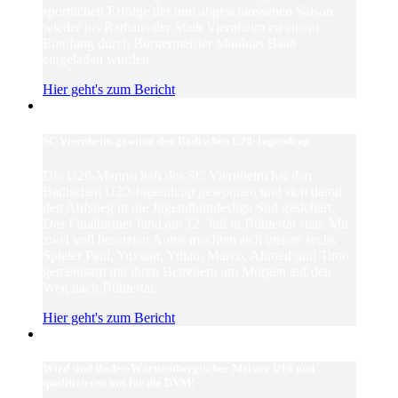
sportlichen Erfolge der nun abgeschlossenen Saison
wieder ins Rathaus der Stadt Viernheim zu einem
Empfang durch Bürgermeister Matthias Baaß
eingeladen wurden.
Hier geht's zum Bericht
SC Viernheim gewinnt den Badischen U20-Jugendcup
Die U20-Mannschaft des SC Viernheim hat den
Badischen U20-Jugendcup gewonnen und sich damit
den Aufstieg in die Jugendbundesliga Süd gesichert.
Das Finalturnier fand am 12. Juli in Bühlertal statt. Mit
zwei voll besetzten Autos machten sich unsere sechs
Spieler Paul, Yuxuan, Yihan, Marco, Ahmed und Timo
gemeinsam mit ihren Betreuern am Morgen auf den
Weg nach Bühlertal.
Hier geht's zum Bericht
Wird sind Baden-Württembergischer Meister U16 und
qualifizieren uns für die DVM!