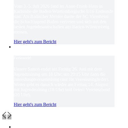
Vom 3.-5. Juli 2026 fand im Anne-Frank-Haus in
Karlsruhe die Baden-Württembergische U16 Endrunde
statt. Als Badischer Meister durfte der SC Viernheim
die Schachjugend Baden vertreten und sich mit den
besten Jugendmannschaften aus Baden-Württemberg
messen.
Hier geht's zum Bericht
Ferienzeit!
Unsere Saison endet am Freitag 26. Juni mit dem
Jugendtraining um 18 Uhr; um 20:15 Uhr dann die
Jahreshauptversammlung (nur für Vereinsmitglieder).
Weiter geht es danach wieder am Freitag 14. August
mit Jugendtraining (18 Uhr) und freiem Vereinsabend
(20 Uhr).
Hier geht's zum Bericht