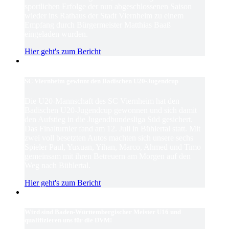
sportlichen Erfolge der nun abgeschlossenen Saison
wieder ins Rathaus der Stadt Viernheim zu einem
Empfang durch Bürgermeister Matthias Baaß
eingeladen wurden.
Hier geht's zum Bericht
SC Viernheim gewinnt den Badischen U20-Jugendcup
Die U20-Mannschaft des SC Viernheim hat den
Badischen U20-Jugendcup gewonnen und sich damit
den Aufstieg in die Jugendbundesliga Süd gesichert.
Das Finalturnier fand am 12. Juli in Bühlertal statt. Mit
zwei voll besetzten Autos machten sich unsere sechs
Spieler Paul, Yuxuan, Yihan, Marco, Ahmed und Timo
gemeinsam mit ihren Betreuern am Morgen auf den
Weg nach Bühlertal.
Hier geht's zum Bericht
Wird sind Baden-Württembergischer Meister U16 und
qualifizieren uns für die DVM!