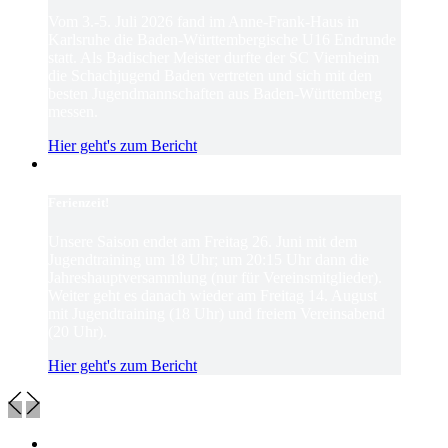
Vom 3.-5. Juli 2026 fand im Anne-Frank-Haus in
Karlsruhe die Baden-Württembergische U16 Endrunde
statt. Als Badischer Meister durfte der SC Viernheim
die Schachjugend Baden vertreten und sich mit den
besten Jugendmannschaften aus Baden-Württemberg
messen.
Hier geht's zum Bericht
Ferienzeit!
Unsere Saison endet am Freitag 26. Juni mit dem
Jugendtraining um 18 Uhr; um 20:15 Uhr dann die
Jahreshauptversammlung (nur für Vereinsmitglieder).
Weiter geht es danach wieder am Freitag 14. August
mit Jugendtraining (18 Uhr) und freiem Vereinsabend
(20 Uhr).
Hier geht's zum Bericht