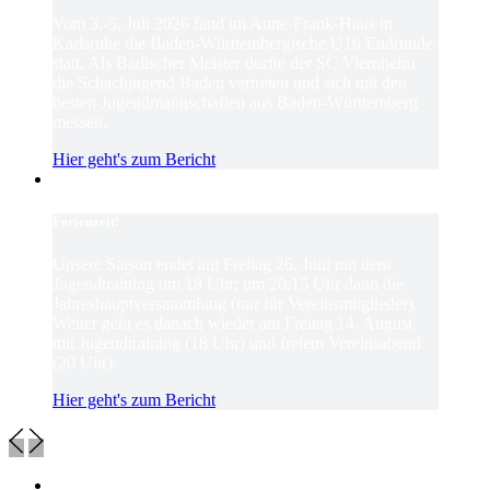
Vom 3.-5. Juli 2026 fand im Anne-Frank-Haus in
Karlsruhe die Baden-Württembergische U16 Endrunde
statt. Als Badischer Meister durfte der SC Viernheim
die Schachjugend Baden vertreten und sich mit den
besten Jugendmannschaften aus Baden-Württemberg
messen.
Hier geht's zum Bericht
Ferienzeit!
Unsere Saison endet am Freitag 26. Juni mit dem
Jugendtraining um 18 Uhr; um 20:15 Uhr dann die
Jahreshauptversammlung (nur für Vereinsmitglieder).
Weiter geht es danach wieder am Freitag 14. August
mit Jugendtraining (18 Uhr) und freiem Vereinsabend
(20 Uhr).
Hier geht's zum Bericht