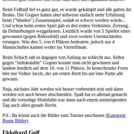
Beim Fußball lief es ganz gut, es wurde gekämpft und alle gaben ihr
Bestes. Die Gegner hatten aber teilweise einfach mehr Erfahrung
beim ("blinden") Zusammspiel, sodaß es schwer werden würde...
Und schon beim ersten Spiel gab es den ersten Verletzten: Zerrung,
da Dehnübungen weggelassen. Letztlich wurde von 5 Spielen eines
gewonnen (gegen Birkenfeld) und zwei weitere Unentschieden
errungen. Was den 5. von 6 Plätzen bedeutete, jedoch nur 4
Mannschaften kamen weiter ins Viertelfinale.
Beim Schach sah es dagegen von Anfang an schlecht aus. Selbst
gegen "indiskutable" Gegner konnte man nicht gewinnen und
landete letztlich auf dem 10. von 11 Plätzen. In bestechender Form
hier nur Volker Jacob, der am ersten Brett bis auf eine Partie alle
gewann.
Naja, nächstes Jahr werden wir besser vorbereitet sein und dann
werden wir auch besser abschneiden. Spaß hat es allemal gemacht
und die vorzeitige Heimfahrt war dann nach einem anstrengenden
Tag auch allen gerade Recht.
P.S.: Ihr könnt auch die Bilder zum Turnier anschauen (
Kategorie
Bunte Bilder
)
Ekkehard Golf