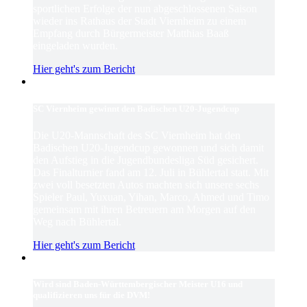
sportlichen Erfolge der nun abgeschlossenen Saison
wieder ins Rathaus der Stadt Viernheim zu einem
Empfang durch Bürgermeister Matthias Baaß
eingeladen wurden.
Hier geht's zum Bericht
SC Viernheim gewinnt den Badischen U20-Jugendcup
Die U20-Mannschaft des SC Viernheim hat den
Badischen U20-Jugendcup gewonnen und sich damit
den Aufstieg in die Jugendbundesliga Süd gesichert.
Das Finalturnier fand am 12. Juli in Bühlertal statt. Mit
zwei voll besetzten Autos machten sich unsere sechs
Spieler Paul, Yuxuan, Yihan, Marco, Ahmed und Timo
gemeinsam mit ihren Betreuern am Morgen auf den
Weg nach Bühlertal.
Hier geht's zum Bericht
Wird sind Baden-Württembergischer Meister U16 und
qualifizieren uns für die DVM!