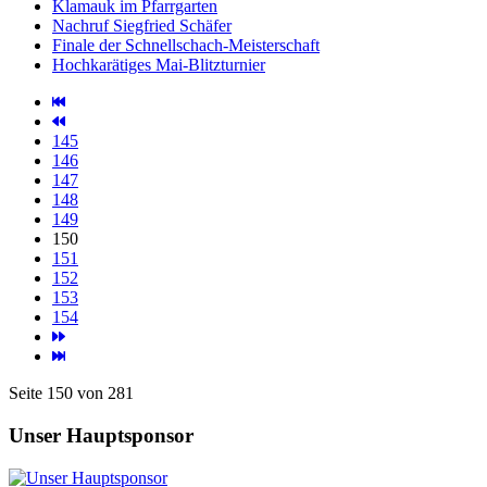
Klamauk im Pfarrgarten
Nachruf Siegfried Schäfer
Finale der Schnellschach-Meisterschaft
Hochkarätiges Mai-Blitzturnier
145
146
147
148
149
150
151
152
153
154
Seite 150 von 281
Unser Hauptsponsor