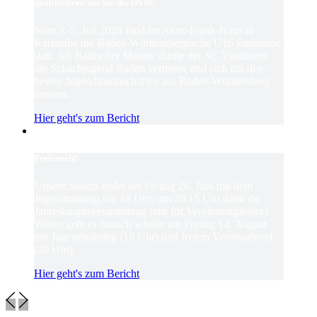
qualifizieren uns für die DVM!
Vom 3.-5. Juli 2026 fand im Anne-Frank-Haus in
Karlsruhe die Baden-Württembergische U16 Endrunde
statt. Als Badischer Meister durfte der SC Viernheim
die Schachjugend Baden vertreten und sich mit den
besten Jugendmannschaften aus Baden-Württemberg
messen.
Hier geht's zum Bericht
Ferienzeit!
Unsere Saison endet am Freitag 26. Juni mit dem
Jugendtraining um 18 Uhr; um 20:15 Uhr dann die
Jahreshauptversammlung (nur für Vereinsmitglieder).
Weiter geht es danach wieder am Freitag 14. August
mit Jugendtraining (18 Uhr) und freiem Vereinsabend
(20 Uhr).
Hier geht's zum Bericht