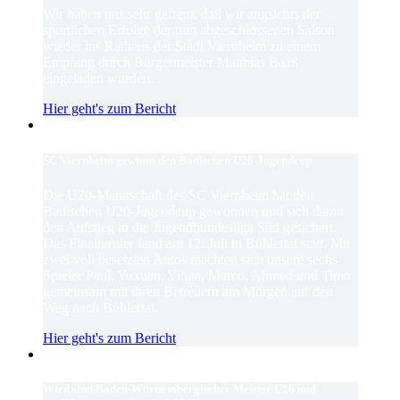
Wir haben uns sehr gefreut, daß wir angsichts der
sportlichen Erfolge der nun abgeschlossenen Saison
wieder ins Rathaus der Stadt Viernheim zu einem
Empfang durch Bürgermeister Matthias Baaß
eingeladen wurden.
Hier geht's zum Bericht
SC Viernheim gewinnt den Badischen U20-Jugendcup
Die U20-Mannschaft des SC Viernheim hat den
Badischen U20-Jugendcup gewonnen und sich damit
den Aufstieg in die Jugendbundesliga Süd gesichert.
Das Finalturnier fand am 12. Juli in Bühlertal statt. Mit
zwei voll besetzten Autos machten sich unsere sechs
Spieler Paul, Yuxuan, Yihan, Marco, Ahmed und Timo
gemeinsam mit ihren Betreuern am Morgen auf den
Weg nach Bühlertal.
Hier geht's zum Bericht
Wird sind Baden-Württembergischer Meister U16 und