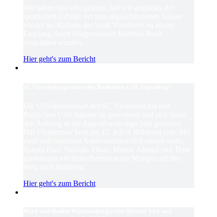
Wir haben uns sehr gefreut, daß wir angsichts der
sportlichen Erfolge der nun abgeschlossenen Saison
wieder ins Rathaus der Stadt Viernheim zu einem
Empfang durch Bürgermeister Matthias Baaß
eingeladen wurden.
Hier geht's zum Bericht
SC Viernheim gewinnt den Badischen U20-Jugendcup
Die U20-Mannschaft des SC Viernheim hat den
Badischen U20-Jugendcup gewonnen und sich damit
den Aufstieg in die Jugendbundesliga Süd gesichert.
Das Finalturnier fand am 12. Juli in Bühlertal statt. Mit
zwei voll besetzten Autos machten sich unsere sechs
Spieler Paul, Yuxuan, Yihan, Marco, Ahmed und Timo
gemeinsam mit ihren Betreuern am Morgen auf den
Weg nach Bühlertal.
Hier geht's zum Bericht
Wird sind Baden-Württembergischer Meister U16 und