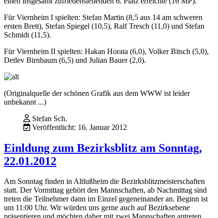
einen insgesamt zufriedenstellenden 6. Platz erreichte (16 MP).
Für Viernheim I spielten: Stefan Martin (8,5 aus 14 am schweren
ersten Brett), Stefan Spiegel (10,5), Ralf Tresch (11,0) und Stefan
Schmidt (11,5).
Für Viernheim II spielten: Hakan Horata (6,0), Volker Bitsch (5,0),
Detlev Birnbaum (6,5) und Julian Bauer (2,0).
(Originalquelle der schönen Grafik aus dem WWW ist leider
unbekannt ...)
Stefan Sch.
Veröffentlicht: 16. Januar 2012
Einldung zum Bezirksblitz am Sonntag,
22.01.2012
Am Sonntag finden in Altlußheim die Bezirksblitzmeisterschaften
statt. Der Vormittag gehört den Mannschaften, ab Nachmittag sind
treten die Teilnehmer dann im Einzel gegeneinander an. Beginn ist
um 11:00 Uhr. Wir würden uns gerne auch auf Bezirksebene
präsentieren und möchten daher mit zwei Mannschaften antreten.