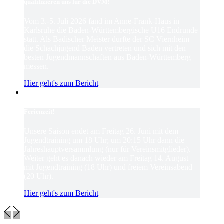
qualifizieren uns für die DVM!
Vom 3.-5. Juli 2026 fand im Anne-Frank-Haus in
Karlsruhe die Baden-Württembergische U16 Endrunde
statt. Als Badischer Meister durfte der SC Viernheim
die Schachjugend Baden vertreten und sich mit den
besten Jugendmannschaften aus Baden-Württemberg
messen.
Hier geht's zum Bericht
Ferienzeit!
Unsere Saison endet am Freitag 26. Juni mit dem
Jugendtraining um 18 Uhr; um 20:15 Uhr dann die
Jahreshauptversammlung (nur für Vereinsmitglieder).
Weiter geht es danach wieder am Freitag 14. August
mit Jugendtraining (18 Uhr) und freiem Vereinsabend
(20 Uhr).
Hier geht's zum Bericht