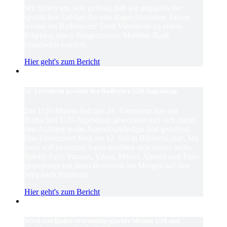
Wir haben uns sehr gefreut, daß wir angsichts der
sportlichen Erfolge der nun abgeschlossenen Saison
wieder ins Rathaus der Stadt Viernheim zu einem
Empfang durch Bürgermeister Matthias Baaß
eingeladen wurden.
Hier geht's zum Bericht
SC Viernheim gewinnt den Badischen U20-Jugendcup
Die U20-Mannschaft des SC Viernheim hat den
Badischen U20-Jugendcup gewonnen und sich damit
den Aufstieg in die Jugendbundesliga Süd gesichert.
Das Finalturnier fand am 12. Juli in Bühlertal statt. Mit
zwei voll besetzten Autos machten sich unsere sechs
Spieler Paul, Yuxuan, Yihan, Marco, Ahmed und Timo
gemeinsam mit ihren Betreuern am Morgen auf den
Weg nach Bühlertal.
Hier geht's zum Bericht
Wird sind Baden-Württembergischer Meister U16 und