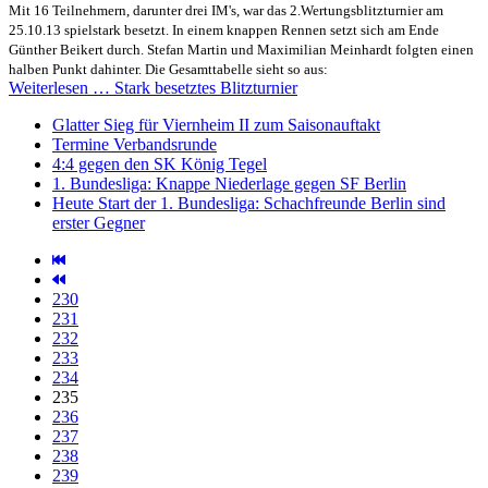
Mit 16 Teilnehmern, darunter drei IM's, war das 2.Wertungsblitzturnier am
25.10.13 spielstark besetzt. In einem knappen Rennen setzt sich am Ende
Günther Beikert durch. Stefan Martin und Maximilian Meinhardt folgten einen
halben Punkt dahinter. Die Gesamttabelle sieht so aus:
Weiterlesen … Stark besetztes Blitzturnier
Glatter Sieg für Viernheim II zum Saisonauftakt
Termine Verbandsrunde
4:4 gegen den SK König Tegel
1. Bundesliga: Knappe Niederlage gegen SF Berlin
Heute Start der 1. Bundesliga: Schachfreunde Berlin sind
erster Gegner
230
231
232
233
234
235
236
237
238
239