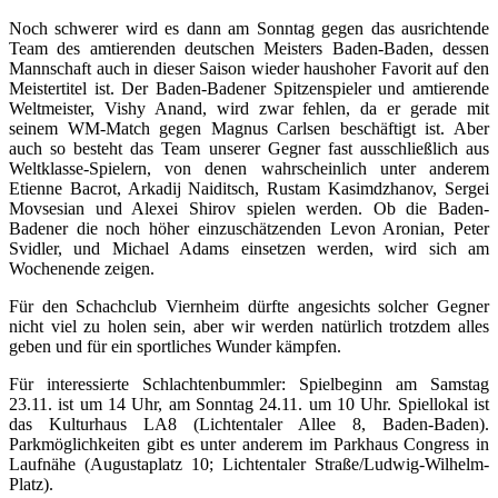
Noch schwerer wird es dann am Sonntag gegen das ausrichtende
Team des amtierenden deutschen Meisters Baden-Baden, dessen
Mannschaft auch in dieser Saison wieder haushoher Favorit auf den
Meistertitel ist. Der Baden-Badener Spitzenspieler und amtierende
Weltmeister, Vishy Anand, wird zwar fehlen, da er gerade mit
seinem WM-Match gegen Magnus Carlsen beschäftigt ist. Aber
auch so besteht das Team unserer Gegner fast ausschließlich aus
Weltklasse-Spielern, von denen wahrscheinlich unter anderem
Etienne Bacrot, Arkadij Naiditsch, Rustam Kasimdzhanov, Sergei
Movsesian und Alexei Shirov spielen werden. Ob die Baden-
Badener die noch höher einzuschätzenden Levon Aronian, Peter
Svidler, und Michael Adams einsetzen werden, wird sich am
Wochenende zeigen.
Für den Schachclub Viernheim dürfte angesichts solcher Gegner
nicht viel zu holen sein, aber wir werden natürlich trotzdem alles
geben und für ein sportliches Wunder kämpfen.
Für interessierte Schlachtenbummler: Spielbeginn am Samstag
23.11. ist um 14 Uhr, am Sonntag 24.11. um 10 Uhr. Spiellokal ist
das Kulturhaus LA8 (Lichtentaler Allee 8, Baden-Baden).
Parkmöglichkeiten gibt es unter anderem im Parkhaus Congress in
Laufnähe (Augustaplatz 10; Lichtentaler Straße/Ludwig-Wilhelm-
Platz).