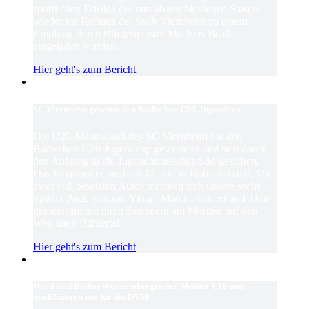
sportlichen Erfolge der nun abgeschlossenen Saison
wieder ins Rathaus der Stadt Viernheim zu einem
Empfang durch Bürgermeister Matthias Baaß
eingeladen wurden.
Hier geht's zum Bericht
SC Viernheim gewinnt den Badischen U20-Jugendcup
Die U20-Mannschaft des SC Viernheim hat den
Badischen U20-Jugendcup gewonnen und sich damit
den Aufstieg in die Jugendbundesliga Süd gesichert.
Das Finalturnier fand am 12. Juli in Bühlertal statt. Mit
zwei voll besetzten Autos machten sich unsere sechs
Spieler Paul, Yuxuan, Yihan, Marco, Ahmed und Timo
gemeinsam mit ihren Betreuern am Morgen auf den
Weg nach Bühlertal.
Hier geht's zum Bericht
Wird sind Baden-Württembergischer Meister U16 und
qualifizieren uns für die DVM!