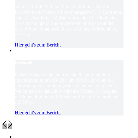
Vom 3.-5. Juli 2026 fand im Anne-Frank-Haus in
Karlsruhe die Baden-Württembergische U16 Endrunde
statt. Als Badischer Meister durfte der SC Viernheim
die Schachjugend Baden vertreten und sich mit den
besten Jugendmannschaften aus Baden-Württemberg
messen.
Hier geht's zum Bericht
Ferienzeit!
Unsere Saison endet am Freitag 26. Juni mit dem
Jugendtraining um 18 Uhr; um 20:15 Uhr dann die
Jahreshauptversammlung (nur für Vereinsmitglieder).
Weiter geht es danach wieder am Freitag 14. August
mit Jugendtraining (18 Uhr) und freiem Vereinsabend
(20 Uhr).
Hier geht's zum Bericht