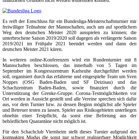
finanziellen Gründen nicht werden teilnehmen können.
Es reift der Entschluss für ein Bundesliga-Meisterschaftsturnier mir
freiwilliger Teilnahme der Mannschaften, auch um auf sportlichem
Weg den deutschen Meister 2020 ausspielen zu können; die
unterbrochene Saison 2019/2020 soll dagegen als verlängerte Saison
2019/2021 im Frühjahr 2021 beendet werden und dann den
deutschen Meister 2021 küren.
In weiteren online-Konferenzen wird ein Rundenturnier mit 8
Mannschaften beschlossen, das innerhalb von 5 Tagen im
September im Kongresszentrum Karlsruhe durchgeführt werden
soll, organisiert durch das erfahrene und eingespielte Team um Sven
Noppes (OSG Baden-Baden und SF Deizisau) und das
Schachzentrum Baden-Baden, sowie finanziert durch die
Unterstützung der Grenke-Gruppe. Corona-Testmöglichkeiten vor
Ort werden in Aussicht gestellt und alle Vereine sprechen sich dafür
aus, vor dem Turnier bzw. zu dessen Beginn möglichst alle Spieler
und Betreuer testen zu lassen. Spieler aus Risikogebieten unterliegen
ohnehin einer Testpflicht, da sonst eine Befreiung aus der
behördlichen Quarantäne nicht möglich ist.
Für den Schachclub Viernheim stellt dieses Turnier aufgrund des
kompakten Modus die sonst nur schwer realisierbare Möglichkeit