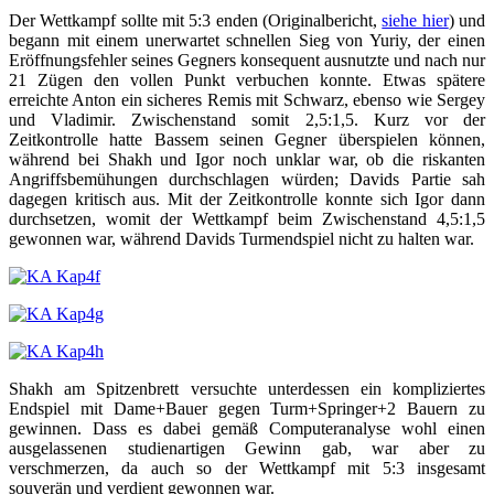
Der Wettkampf sollte mit 5:3 enden (Originalbericht,
siehe hier
) und
begann mit einem unerwartet schnellen Sieg von Yuriy, der einen
Eröffnungsfehler seines Gegners konsequent ausnutzte und nach nur
21 Zügen den vollen Punkt verbuchen konnte. Etwas spätere
erreichte Anton ein sicheres Remis mit Schwarz, ebenso wie Sergey
und Vladimir. Zwischenstand somit 2,5:1,5. Kurz vor der
Zeitkontrolle hatte Bassem seinen Gegner überspielen können,
während bei Shakh und Igor noch unklar war, ob die riskanten
Angriffsbemühungen durchschlagen würden; Davids Partie sah
dagegen kritisch aus. Mit der Zeitkontrolle konnte sich Igor dann
durchsetzen, womit der Wettkampf beim Zwischenstand 4,5:1,5
gewonnen war, während Davids Turmendspiel nicht zu halten war.
Shakh am Spitzenbrett versuchte unterdessen ein kompliziertes
Endspiel mit Dame+Bauer gegen Turm+Springer+2 Bauern zu
gewinnen. Dass es dabei gemäß Computeranalyse wohl einen
ausgelassenen studienartigen Gewinn gab, war aber zu
verschmerzen, da auch so der Wettkampf mit 5:3 insgesamt
souverän und verdient gewonnen war.