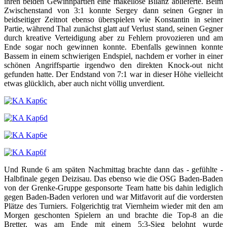
ihren beiden Gewinnpartien eine makellose Bilanz ablieferte. Beim
Zwischenstand von 3:1 konnte Sergey dann seinen Gegner in
beidseitiger Zeitnot ebenso überspielen wie Konstantin in seiner
Partie, während Thal zunächst glatt auf Verlust stand, seinen Gegner
durch kreative Verteidigung aber zu Fehlern provozieren und am
Ende sogar noch gewinnen konnte. Ebenfalls gewinnen konnte
Bassem in einem schwierigen Endspiel, nachdem er vorher in einer
schönen Angriffspartie irgendwo den direkten Knock-out nicht
gefunden hatte. Der Endstand von 7:1 war in dieser Höhe vielleicht
etwas glücklich, aber auch nicht völlig unverdient.
Und Runde 6 am späten Nachmittag brachte dann das - gefühlte -
Halbfinale gegen Deizisau. Das ebenso wie die OSG Baden-Baden
von der Grenke-Gruppe gesponsorte Team hatte bis dahin lediglich
gegen Baden-Baden verloren und war Mitfavorit auf die vordersten
Plätze des Turniers. Folgerichtig trat Viernheim wieder mit den am
Morgen geschonten Spielern an und brachte die Top-8 an die
Bretter, was am Ende mit einem 5:3-Sieg belohnt wurde