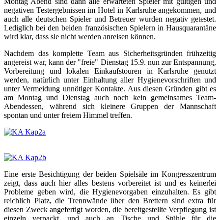
Montag Abend sind dann alle erwarteten Spieler mit gültigen und
negativen Testergebnissen im Hotel in Karlsruhe angekommen, und
auch alle deutschen Spieler und Betreuer wurden negativ getestet.
Lediglich bei den beiden französischen Spielern in Hausquarantäne
wird klar, dass sie nicht werden anreisen können.
Nachdem das komplette Team aus Sicherheitsgründen frühzeitig
angereist war, kann der "freie" Dienstag 15.9. nun zur Entspannung,
Vorbereitung und lokalen Einkaufstouren in Karlsruhe genutzt
werden, natürlich unter Einhaltung aller Hygienevorschriften und
unter Vermeidung unnötiger Kontakte. Aus diesen Gründen gibt es
am Montag und Dienstag auch noch kein gemeinsames Team-
Abendessen, während sich kleinere Gruppen der Mannschaft
spontan und unter freiem Himmel treffen.
Eine erste Besichtigung der beiden Spielsäle im Kongresszentrum
zeigt, dass auch hier alles bestens vorbereitet ist und es keinerlei
Probleme geben wird, die Hygienevorgaben einzuhalten. Es gibt
reichlich Platz, die Trennwände über den Brettern sind extra für
diesen Zweck angefertigt worden, die bereitgestellte Verpflegung ist
einzeln verpackt, und auch an Tische und Stühle für die