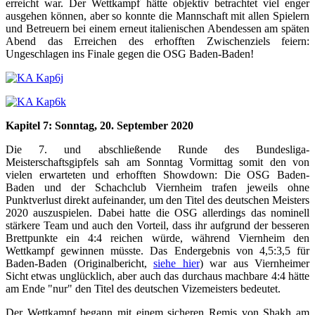
erreicht war. Der Wettkampf hätte objektiv betrachtet viel enger
ausgehen können, aber so konnte die Mannschaft mit allen Spielern
und Betreuern bei einem erneut italienischen Abendessen am späten
Abend das Erreichen des erhofften Zwischenziels feiern:
Ungeschlagen ins Finale gegen die OSG Baden-Baden!
Kapitel 7: Sonntag, 20. September 2020
Die 7. und abschließende Runde des Bundesliga-
Meisterschaftsgipfels sah am Sonntag Vormittag somit den von
vielen erwarteten und erhofften Showdown: Die OSG Baden-
Baden und der Schachclub Viernheim trafen jeweils ohne
Punktverlust direkt aufeinander, um den Titel des deutschen Meisters
2020 auszuspielen. Dabei hatte die OSG allerdings das nominell
stärkere Team und auch den Vorteil, dass ihr aufgrund der besseren
Brettpunkte ein 4:4 reichen würde, während Viernheim den
Wettkampf gewinnen müsste. Das Endergebnis von 4,5:3,5 für
Baden-Baden (Originalbericht,
siehe hier
) war aus Viernheimer
Sicht etwas unglücklich, aber auch das durchaus machbare 4:4 hätte
am Ende "nur" den Titel des deutschen Vizemeisters bedeutet.
Der Wettkampf begann mit einem sicheren Remis von Shakh am