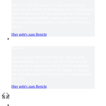
Vom 3.-5. Juli 2026 fand im Anne-Frank-Haus in
Karlsruhe die Baden-Württembergische U16 Endrunde
statt. Als Badischer Meister durfte der SC Viernheim
die Schachjugend Baden vertreten und sich mit den
besten Jugendmannschaften aus Baden-Württemberg
messen.
Hier geht's zum Bericht
Ferienzeit!
Unsere Saison endet am Freitag 26. Juni mit dem
Jugendtraining um 18 Uhr; um 20:15 Uhr dann die
Jahreshauptversammlung (nur für Vereinsmitglieder).
Weiter geht es danach wieder am Freitag 14. August
mit Jugendtraining (18 Uhr) und freiem Vereinsabend
(20 Uhr).
Hier geht's zum Bericht