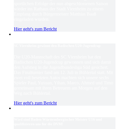
sportlichen Erfolge der nun abgeschlossenen Saison
wieder ins Rathaus der Stadt Viernheim zu einem
Empfang durch Bürgermeister Matthias Baaß
eingeladen wurden.
Hier geht's zum Bericht
SC Viernheim gewinnt den Badischen U20-Jugendcup
Die U20-Mannschaft des SC Viernheim hat den
Badischen U20-Jugendcup gewonnen und sich damit
den Aufstieg in die Jugendbundesliga Süd gesichert.
Das Finalturnier fand am 12. Juli in Bühlertal statt. Mit
zwei voll besetzten Autos machten sich unsere sechs
Spieler Paul, Yuxuan, Yihan, Marco, Ahmed und Timo
gemeinsam mit ihren Betreuern am Morgen auf den
Weg nach Bühlertal.
Hier geht's zum Bericht
Wird sind Baden-Württembergischer Meister U16 und
qualifizieren uns für die DVM!