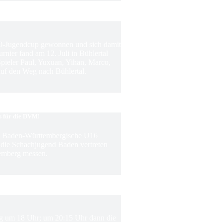
0-Jugendcup gewonnen und sich damit
rnier fand am 12. Juli in Bühlertal
 Spieler Paul, Yuxuan, Yihan, Marco,
f den Weg nach Bühlertal.
s für die DVM!
ie Baden-Württembergische U16
m die Schachjugend Baden vertreten
emberg messen.
ing um 18 Uhr; um 20:15 Uhr dann die