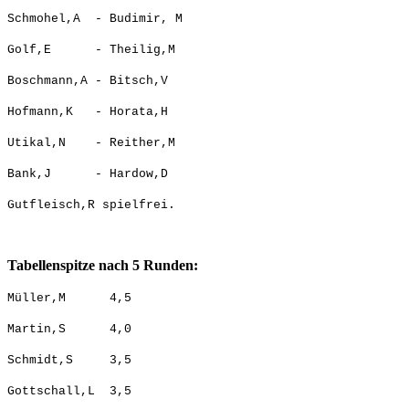
Schmohel,A - Budimir, M
Golf,E - Theilig,M
Boschmann,A - Bitsch,V
Hofmann,K - Horata,H
Utikal,N - Reither,M
Bank,J - Hardow,D
Gutfleisch,R spielfrei.
Tabellenspitze nach 5 Runden:
Müller,M 4,5
Martin,S 4,0
Schmidt,S 3,5
Gottschall,L 3,5