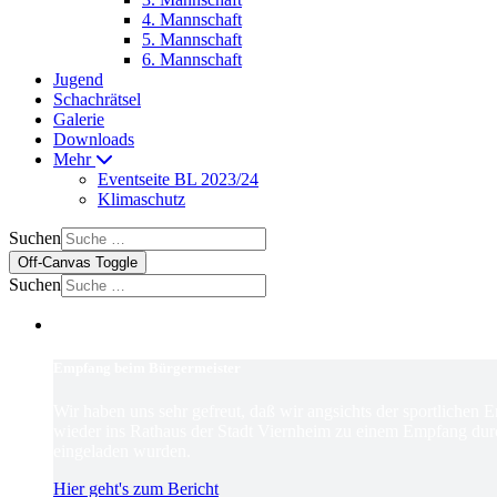
4. Mannschaft
5. Mannschaft
6. Mannschaft
Jugend
Schachrätsel
Galerie
Downloads
Mehr
Eventseite BL 2023/24
Klimaschutz
Suchen
Off-Canvas Toggle
Suchen
Empfang beim Bürgermeister
Wir haben uns sehr gefreut, daß wir angsichts der sportlichen 
wieder ins Rathaus der Stadt Viernheim zu einem Empfang dur
eingeladen wurden.
Hier geht's zum Bericht