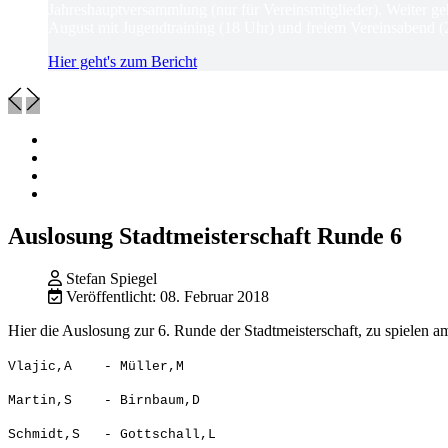
Jahreshauptversammlung (nur für Vereinsmitglieder). Weiter ge
August mit Jugendtraining (18 Uhr) und freiem Vereinsabend (
Hier geht's zum Bericht
Auslosung Stadtmeisterschaft Runde 6
Stefan Spiegel
Veröffentlicht: 08. Februar 2018
Hier die Auslosung zur 6. Runde der Stadtmeisterschaft, zu spielen a
Vlajic,A - Müller,M
Martin,S - Birnbaum,D
Schmidt,S - Gottschall,L