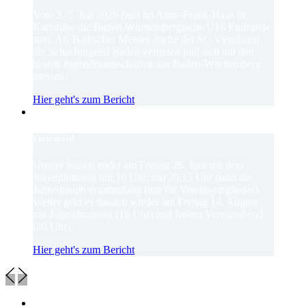
Vom 3.-5. Juli 2026 fand im Anne-Frank-Haus in
Karlsruhe die Baden-Württembergische U16 Endrunde
statt. Als Badischer Meister durfte der SC Viernheim
die Schachjugend Baden vertreten und sich mit den
besten Jugendmannschaften aus Baden-Württemberg
messen.
Hier geht's zum Bericht
Ferienzeit!
Unsere Saison endet am Freitag 26. Juni mit dem
Jugendtraining um 18 Uhr; um 20:15 Uhr dann die
Jahreshauptversammlung (nur für Vereinsmitglieder).
Weiter geht es danach wieder am Freitag 14. August
mit Jugendtraining (18 Uhr) und freiem Vereinsabend
(20 Uhr).
Hier geht's zum Bericht