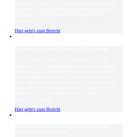
sportlichen Erfolge der nun abgeschlossenen Saison
wieder ins Rathaus der Stadt Viernheim zu einem
Empfang durch Bürgermeister Matthias Baaß
eingeladen wurden.
Hier geht's zum Bericht
SC Viernheim gewinnt den Badischen U20-Jugendcup
Die U20-Mannschaft des SC Viernheim hat den
Badischen U20-Jugendcup gewonnen und sich damit
den Aufstieg in die Jugendbundesliga Süd gesichert.
Das Finalturnier fand am 12. Juli in Bühlertal statt. Mit
zwei voll besetzten Autos machten sich unsere sechs
Spieler Paul, Yuxuan, Yihan, Marco, Ahmed und Timo
gemeinsam mit ihren Betreuern am Morgen auf den
Weg nach Bühlertal.
Hier geht's zum Bericht
Wird sind Baden-Württembergischer Meister U16 und
qualifizieren uns für die DVM!