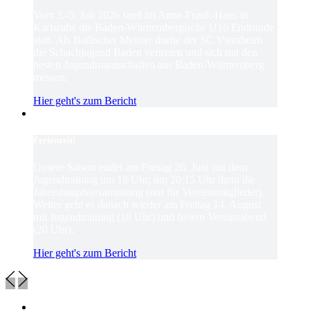
Vom 3.-5. Juli 2026 fand im Anne-Frank-Haus in
Karlsruhe die Baden-Württembergische U16 Endrunde
statt. Als Badischer Meister durfte der SC Viernheim
die Schachjugend Baden vertreten und sich mit den
besten Jugendmannschaften aus Baden-Württemberg
messen.
Hier geht's zum Bericht
Ferienzeit!
Unsere Saison endet am Freitag 26. Juni mit dem
Jugendtraining um 18 Uhr; um 20:15 Uhr dann die
Jahreshauptversammlung (nur für Vereinsmitglieder).
Weiter geht es danach wieder am Freitag 14. August
mit Jugendtraining (18 Uhr) und freiem Vereinsabend
(20 Uhr).
Hier geht's zum Bericht