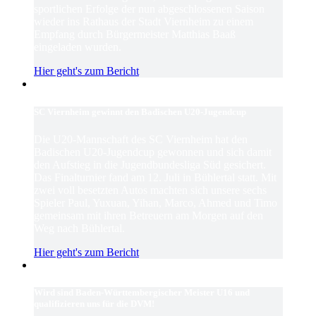
sportlichen Erfolge der nun abgeschlossenen Saison
wieder ins Rathaus der Stadt Viernheim zu einem
Empfang durch Bürgermeister Matthias Baaß
eingeladen wurden.
Hier geht's zum Bericht
SC Viernheim gewinnt den Badischen U20-Jugendcup
Die U20-Mannschaft des SC Viernheim hat den
Badischen U20-Jugendcup gewonnen und sich damit
den Aufstieg in die Jugendbundesliga Süd gesichert.
Das Finalturnier fand am 12. Juli in Bühlertal statt. Mit
zwei voll besetzten Autos machten sich unsere sechs
Spieler Paul, Yuxuan, Yihan, Marco, Ahmed und Timo
gemeinsam mit ihren Betreuern am Morgen auf den
Weg nach Bühlertal.
Hier geht's zum Bericht
Wird sind Baden-Württembergischer Meister U16 und
qualifizieren uns für die DVM!