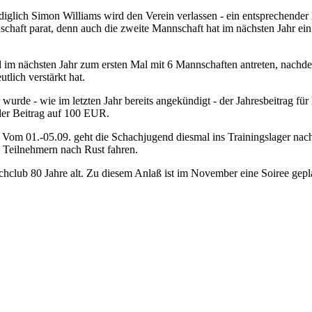
iglich Simon Williams wird den Verein verlassen - ein entsprechender
schaft parat, denn auch die zweite Mannschaft hat im nächsten Jahr ei
d im nächsten Jahr zum ersten Mal mit 6 Mannschaften antreten, nachd
tlich verstärkt hat.
urde - wie im letzten Jahr bereits angekündigt - der Jahresbeitrag f
 der Beitrag auf 100 EUR.
m 01.-05.09. geht die Schachjugend diesmal ins Trainingslager nach
n Teilnehmern nach Rust fahren.
chclub 80 Jahre alt. Zu diesem Anlaß ist im November eine Soiree gepl