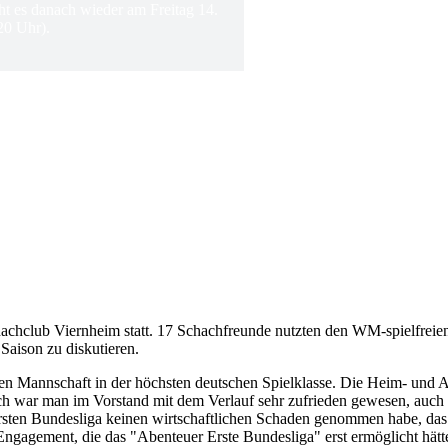
ht es danach wieder am Freitag 14.
20 Uhr).
hachclub Viernheim statt. 17 Schachfreunde nutzten den WM-spielfre
Saison zu diskutieren.
sten Mannschaft in der höchsten deutschen Spielklasse. Die Heim- und
lich war man im Vorstand mit dem Verlauf sehr zufrieden gewesen, auch
 ersten Bundesliga keinen wirtschaftlichen Schaden genommen habe, das 
Engagement, die das "Abenteuer Erste Bundesliga" erst ermöglicht hätt