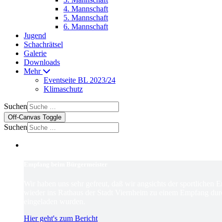
4. Mannschaft
5. Mannschaft
6. Mannschaft
Jugend
Schachrätsel
Galerie
Downloads
Mehr
Eventseite BL 2023/24
Klimaschutz
Suchen
Off-Canvas Toggle
Suchen
Empfang beim Bürgermeister
Wir haben uns sehr gefreut, daß wir angsichts der sportlichen 
wieder ins Rathaus der Stadt Viernheim zu einem Empfang dur
eingeladen wurden.
Hier geht's zum Bericht