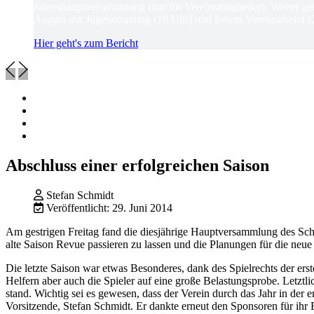
Jahreshauptversammlung (nur für Vereinsmitglieder). Weiter ge
August mit Jugendtraining (18 Uhr) und freiem Vereinsabend (
Hier geht's zum Bericht
Abschluss einer erfolgreichen Saison
Stefan Schmidt
Veröffentlicht: 29. Juni 2014
Am gestrigen Freitag fand die diesjährige Hauptversammlung des Sc
alte Saison Revue passieren zu lassen und die Planungen für die neue 
Die letzte Saison war etwas Besonderes, dank des Spielrechts der er
Helfern aber auch die Spieler auf eine große Belastungsprobe. Letzt
stand. Wichtig sei es gewesen, dass der Verein durch das Jahr in der
Vorsitzende, Stefan Schmidt. Er dankte erneut den Sponsoren für ihr 