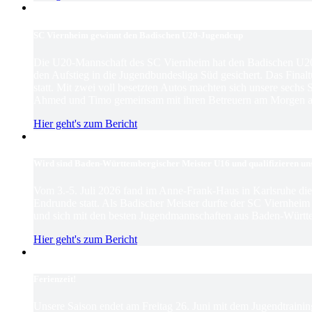
SC Viernheim gewinnt den Badischen U20-Jugendcup
Die U20-Mannschaft des SC Viernheim hat den Badischen U2
den Aufstieg in die Jugendbundesliga Süd gesichert. Das Finaltu
statt. Mit zwei voll besetzten Autos machten sich unsere sechs
Ahmed und Timo gemeinsam mit ihren Betreuern am Morgen au
Hier geht's zum Bericht
Wird sind Baden-Württembergischer Meister U16 und qualifizieren un
Vom 3.-5. Juli 2026 fand im Anne-Frank-Haus in Karlsruhe d
Endrunde statt. Als Badischer Meister durfte der SC Viernhei
und sich mit den besten Jugendmannschaften aus Baden-Württ
Hier geht's zum Bericht
Ferienzeit!
Unsere Saison endet am Freitag 26. Juni mit dem Jugendtrain