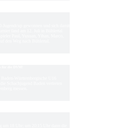
0-Jugendcup gewonnen und sich damit
rnier fand am 12. Juli in Bühlertal
 Spieler Paul, Yuxuan, Yihan, Marco,
f den Weg nach Bühlertal.
s für die DVM!
ie Baden-Württembergische U16
m die Schachjugend Baden vertreten
emberg messen.
ing um 18 Uhr; um 20:15 Uhr dann die