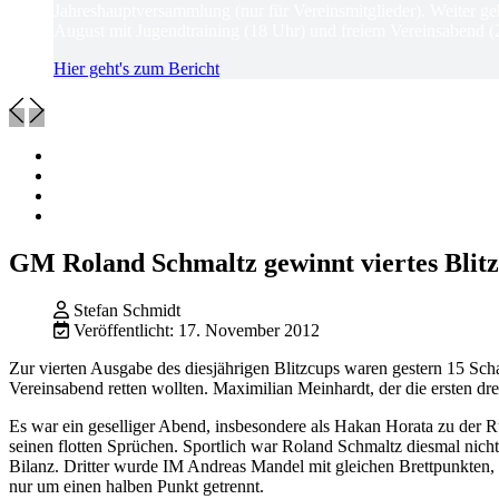
Jahreshauptversammlung (nur für Vereinsmitglieder). Weiter ge
August mit Jugendtraining (18 Uhr) und freiem Vereinsabend (
Hier geht's zum Bericht
GM Roland Schmaltz gewinnt viertes Blitz
Stefan Schmidt
Veröffentlicht: 17. November 2012
Zur vierten Ausgabe des diesjährigen Blitzcups waren gestern 15 Scha
Vereinsabend retten wollten. Maximilian Meinhardt, der die ersten dre
Es war ein geselliger Abend, insbesondere als Hakan Horata zu der R
seinen flotten Sprüchen. Sportlich war Roland Schmaltz diesmal nicht
Bilanz. Dritter wurde IM Andreas Mandel mit gleichen Brettpunkten, ab
nur um einen halben Punkt getrennt.