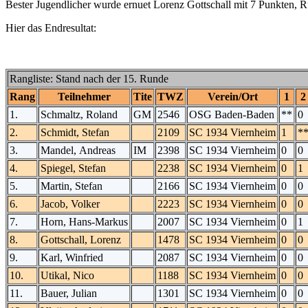
Bester Jugendlicher wurde ernuet Lorenz Gottschall mit 7 Punkten, R
Hier das Endresultat:
Rangliste: Stand nach der 15. Runde
Rang
Teilnehmer
Tite
TWZ
Verein/Ort
1
2
1.
Schmaltz, Roland
GM
2546
OSG Baden-Baden
**
0
2.
Schmidt, Stefan
2109
SC 1934 Viernheim
1
*
3.
Mandel, Andreas
IM
2398
SC 1934 Viernheim
0
0
4.
Spiegel, Stefan
2238
SC 1934 Viernheim
0
1
5.
Martin, Stefan
2166
SC 1934 Viernheim
0
0
6.
Jacob, Volker
2223
SC 1934 Viernheim
0
0
7.
Horn, Hans-Markus
2007
SC 1934 Viernheim
0
1
8.
Gottschall, Lorenz
1478
SC 1934 Viernheim
0
0
9.
Karl, Winfried
2087
SC 1934 Viernheim
0
0
10.
Utikal, Nico
1188
SC 1934 Viernheim
0
0
11.
Bauer, Julian
1301
SC 1934 Viernheim
0
0