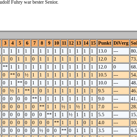
udolf Fuhry war bester Senior.
3
4
5
6
7
8
9
10
11
12
13
14
15
Punkt
DiVerg
So
1
1
1
1
1
1
1
1
1
1
1
1
1
13.0
---
80
*
1
0
1
1
0
1
1
1
1
1
1
1
1
12.0
2
73
**
1
1
1
1
1
1
1
1
1
1
1
1
12.0
0
68
0
**
0
½
1
1
1
1
1
1
1
1
1
10.5
---
54
0
1
**
0
1
1
1
1
1
1
1
1
1
10.0
---
48
0
½
1
**
1
0
1
1
1
1
1
1
1
9.5
---
46
0
0
0
0
**
1
1
1
1
1
1
1
1
9.0
---
41
0
0
0
1
0
**
1
1
½
1
½
1
1
7.0
---
28
0
0
0
0
0
0
**
1
1
½
1
1
1
5.5
---
15
0
0
0
0
0
0
0
**
1
1
1
0
1
4.0
---
10
0
0
0
0
0
½
0
0
**
0
1
1
1
3.5
---
9.