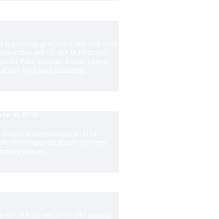
0-Jugendcup gewonnen und sich damit
rnier fand am 12. Juli in Bühlertal
 Spieler Paul, Yuxuan, Yihan, Marco,
f den Weg nach Bühlertal.
s für die DVM!
ie Baden-Württembergische U16
m die Schachjugend Baden vertreten
emberg messen.
ing um 18 Uhr; um 20:15 Uhr dann die