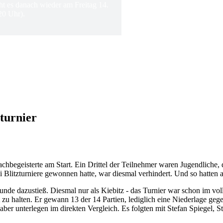
ht es danach wieder am Freitag 14.
20 Uhr).
turnier
chbegeisterte am Start. Ein Drittel der Teilnehmer waren Jugendliche,
i Blitzturniere gewonnen hatte, war diesmal verhindert. Und so hatten 
unde dazustieß. Diesmal nur als Kiebitz - das Turnier war schon im vo
 zu halten. Er gewann 13 der 14 Partien, lediglich eine Niederlage geg
er unterlegen im direkten Vergleich. Es folgten mit Stefan Spiegel, Ste