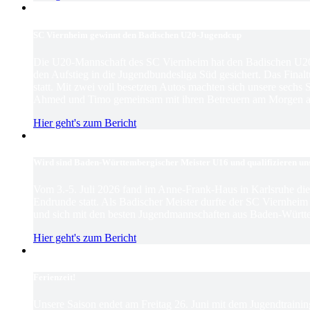
SC Viernheim gewinnt den Badischen U20-Jugendcup
Die U20-Mannschaft des SC Viernheim hat den Badischen U2
den Aufstieg in die Jugendbundesliga Süd gesichert. Das Finaltu
statt. Mit zwei voll besetzten Autos machten sich unsere sechs
Ahmed und Timo gemeinsam mit ihren Betreuern am Morgen au
Hier geht's zum Bericht
Wird sind Baden-Württembergischer Meister U16 und qualifizieren un
Vom 3.-5. Juli 2026 fand im Anne-Frank-Haus in Karlsruhe d
Endrunde statt. Als Badischer Meister durfte der SC Viernhei
und sich mit den besten Jugendmannschaften aus Baden-Württ
Hier geht's zum Bericht
Ferienzeit!
Unsere Saison endet am Freitag 26. Juni mit dem Jugendtrain