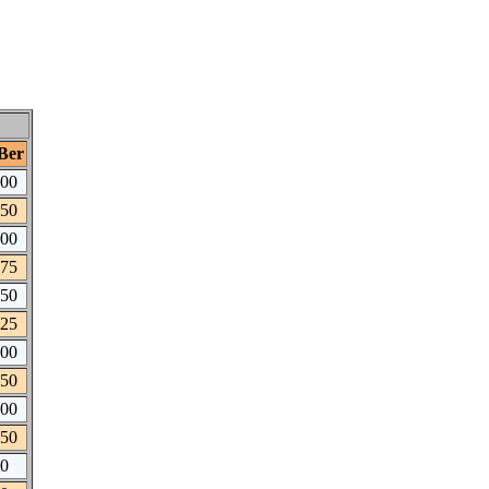
Ber
.00
.50
.00
.75
.50
.25
.00
.50
.00
.50
50