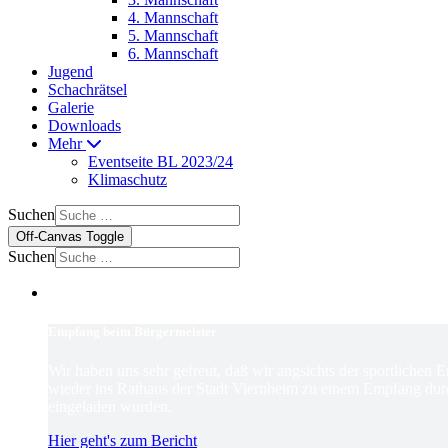
4. Mannschaft
5. Mannschaft
6. Mannschaft
Jugend
Schachrätsel
Galerie
Downloads
Mehr
Eventseite BL 2023/24
Klimaschutz
Suchen
Off-Canvas Toggle
Suchen
Empfang beim Bürgermeister
Wir haben uns sehr gefreut, daß wir angsichts der sportlichen 
wieder ins Rathaus der Stadt Viernheim zu einem Empfang dur
eingeladen wurden.
Hier geht's zum Bericht