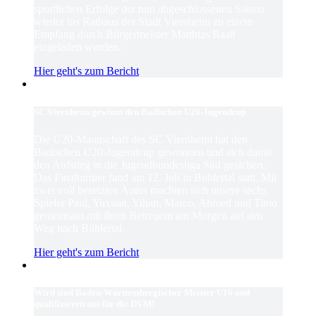
sportlichen Erfolge der nun abgeschlossenen Saison
wieder ins Rathaus der Stadt Viernheim zu einem
Empfang durch Bürgermeister Matthias Baaß
eingeladen wurden.
Hier geht's zum Bericht
SC Viernheim gewinnt den Badischen U20-Jugendcup
Die U20-Mannschaft des SC Viernheim hat den
Badischen U20-Jugendcup gewonnen und sich damit
den Aufstieg in die Jugendbundesliga Süd gesichert.
Das Finalturnier fand am 12. Juli in Bühlertal statt. Mit
zwei voll besetzten Autos machten sich unsere sechs
Spieler Paul, Yuxuan, Yihan, Marco, Ahmed und Timo
gemeinsam mit ihren Betreuern am Morgen auf den
Weg nach Bühlertal.
Hier geht's zum Bericht
Wird sind Baden-Württembergischer Meister U16 und
qualifizieren uns für die DVM!