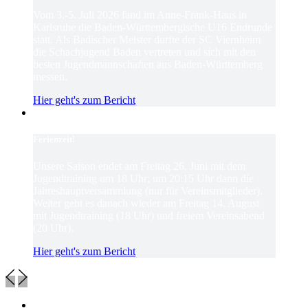
Vom 3.-5. Juli 2026 fand im Anne-Frank-Haus in
Karlsruhe die Baden-Württembergische U16 Endrunde
statt. Als Badischer Meister durfte der SC Viernheim
die Schachjugend Baden vertreten und sich mit den
besten Jugendmannschaften aus Baden-Württemberg
messen.
Hier geht's zum Bericht
Ferienzeit!
Unsere Saison endet am Freitag 26. Juni mit dem
Jugendtraining um 18 Uhr; um 20:15 Uhr dann die
Jahreshauptversammlung (nur für Vereinsmitglieder).
Weiter geht es danach wieder am Freitag 14. August
mit Jugendtraining (18 Uhr) und freiem Vereinsabend
(20 Uhr).
Hier geht's zum Bericht