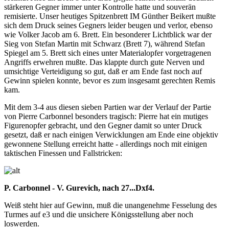
stärkeren Gegner immer unter Kontrolle hatte und souverän
remisierte. Unser heutiges Spitzenbrett IM Günther Beikert mußte
sich dem Druck seines Gegners leider beugen und verlor, ebenso
wie Volker Jacob am 6. Brett. Ein besonderer Lichtblick war der
Sieg von Stefan Martin mit Schwarz (Brett 7), während Stefan
Spiegel am 5. Brett sich eines unter Materialopfer vorgetragenen
Angriffs erwehren mußte. Das klappte durch gute Nerven und
umsichtige Verteidigung so gut, daß er am Ende fast noch auf
Gewinn spielen konnte, bevor es zum insgesamt gerechten Remis
kam.
Mit dem 3-4 aus diesen sieben Partien war der Verlauf der Partie
von Pierre Carbonnel besonders tragisch: Pierre hat ein mutiges
Figurenopfer gebracht, und den Gegner damit so unter Druck
gesetzt, daß er nach einigen Verwicklungen am Ende eine objektiv
gewonnene Stellung erreicht hatte - allerdings noch mit einigen
taktischen Finessen und Fallstricken:
P. Carbonnel - V. Gurevich, nach 27...Dxf4.
Weiß steht hier auf Gewinn, muß die unangenehme Fesselung des
Turmes auf e3 und die unsichere Königsstellung aber noch
loswerden.