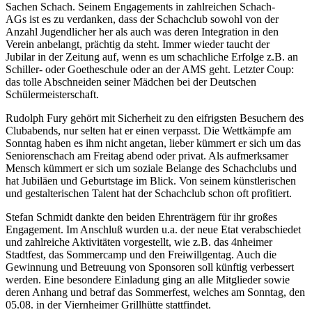
Sachen Schach. Seinem Engagements in zahlreichen Schach-
AGs ist es zu verdanken, dass der Schachclub sowohl von der
Anzahl Jugendlicher her als auch was deren Integration in den
Verein anbelangt, prächtig da steht. Immer wieder taucht der
Jubilar in der Zeitung auf, wenn es um schachliche Erfolge z.B. an
Schiller- oder Goetheschule oder an der AMS geht. Letzter Coup:
das tolle Abschneiden seiner Mädchen bei der Deutschen
Schülermeisterschaft.
Rudolph Fury gehört mit Sicherheit zu den eifrigsten Besuchern des
Clubabends, nur selten hat er einen verpasst. Die Wettkämpfe am
Sonntag haben es ihm nicht angetan, lieber kümmert er sich um das
Seniorenschach am Freitag abend oder privat. Als aufmerksamer
Mensch kümmert er sich um soziale Belange des Schachclubs und
hat Jubiläen und Geburtstage im Blick. Von seinem künstlerischen
und gestalterischen Talent hat der Schachclub schon oft profitiert.
Stefan Schmidt dankte den beiden Ehrenträgern für ihr großes
Engagement. Im Anschluß wurden u.a. der neue Etat verabschiedet
und zahlreiche Aktivitäten vorgestellt, wie z.B. das 4nheimer
Stadtfest, das Sommercamp und den Freiwillgentag. Auch die
Gewinnung und Betreuung von Sponsoren soll künftig verbessert
werden. Eine besondere Einladung ging an alle Mitglieder sowie
deren Anhang und betraf das Sommerfest, welches am Sonntag, den
05.08. in der Viernheimer Grillhütte stattfindet.