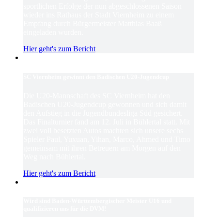
sportlichen Erfolge der nun abgeschlossenen Saison
wieder ins Rathaus der Stadt Viernheim zu einem
Empfang durch Bürgermeister Matthias Baaß
eingeladen wurden.
Hier geht's zum Bericht
SC Viernheim gewinnt den Badischen U20-Jugendcup
Die U20-Mannschaft des SC Viernheim hat den
Badischen U20-Jugendcup gewonnen und sich damit
den Aufstieg in die Jugendbundesliga Süd gesichert.
Das Finalturnier fand am 12. Juli in Bühlertal statt. Mit
zwei voll besetzten Autos machten sich unsere sechs
Spieler Paul, Yuxuan, Yihan, Marco, Ahmed und Timo
gemeinsam mit ihren Betreuern am Morgen auf den
Weg nach Bühlertal.
Hier geht's zum Bericht
Wird sind Baden-Württembergischer Meister U16 und
qualifizieren uns für die DVM!