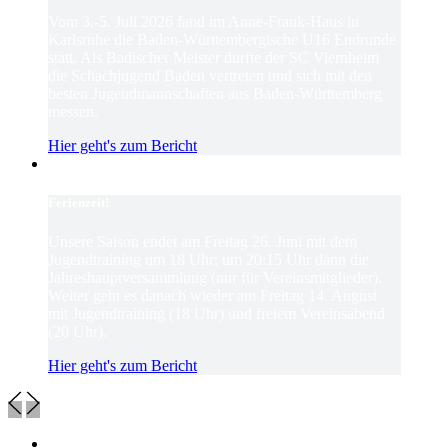
Vom 3.-5. Juli 2026 fand im Anne-Frank-Haus in
Karlsruhe die Baden-Württembergische U16 Endrunde
statt. Als Badischer Meister durfte der SC Viernheim
die Schachjugend Baden vertreten und sich mit den
besten Jugendmannschaften aus Baden-Württemberg
messen.
Hier geht's zum Bericht
Ferienzeit!
Unsere Saison endet am Freitag 26. Juni mit dem
Jugendtraining um 18 Uhr; um 20:15 Uhr dann die
Jahreshauptversammlung (nur für Vereinsmitglieder).
Weiter geht es danach wieder am Freitag 14. August
mit Jugendtraining (18 Uhr) und freiem Vereinsabend
(20 Uhr).
Hier geht's zum Bericht