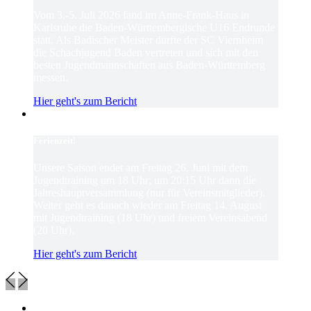
Vom 3.-5. Juli 2026 fand im Anne-Frank-Haus in
Karlsruhe die Baden-Württembergische U16 Endrunde
statt. Als Badischer Meister durfte der SC Viernheim
die Schachjugend Baden vertreten und sich mit den
besten Jugendmannschaften aus Baden-Württemberg
messen.
Hier geht's zum Bericht
Ferienzeit!
Unsere Saison endet am Freitag 26. Juni mit dem
Jugendtraining um 18 Uhr; um 20:15 Uhr dann die
Jahreshauptversammlung (nur für Vereinsmitglieder).
Weiter geht es danach wieder am Freitag 14. August
mit Jugendtraining (18 Uhr) und freiem Vereinsabend
(20 Uhr).
Hier geht's zum Bericht