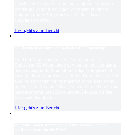
sportlichen Erfolge der nun abgeschlossenen Saison
wieder ins Rathaus der Stadt Viernheim zu einem
Empfang durch Bürgermeister Matthias Baaß
eingeladen wurden.
Hier geht's zum Bericht
SC Viernheim gewinnt den Badischen U20-Jugendcup
Die U20-Mannschaft des SC Viernheim hat den
Badischen U20-Jugendcup gewonnen und sich damit
den Aufstieg in die Jugendbundesliga Süd gesichert.
Das Finalturnier fand am 12. Juli in Bühlertal statt. Mit
zwei voll besetzten Autos machten sich unsere sechs
Spieler Paul, Yuxuan, Yihan, Marco, Ahmed und Timo
gemeinsam mit ihren Betreuern am Morgen auf den
Weg nach Bühlertal.
Hier geht's zum Bericht
Wird sind Baden-Württembergischer Meister U16 und
qualifizieren uns für die DVM!