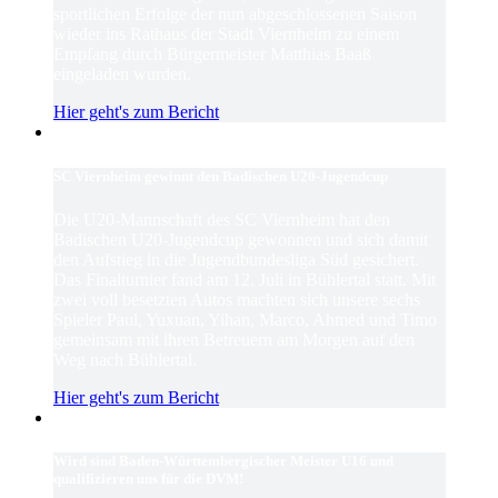
sportlichen Erfolge der nun abgeschlossenen Saison
wieder ins Rathaus der Stadt Viernheim zu einem
Empfang durch Bürgermeister Matthias Baaß
eingeladen wurden.
Hier geht's zum Bericht
SC Viernheim gewinnt den Badischen U20-Jugendcup
Die U20-Mannschaft des SC Viernheim hat den
Badischen U20-Jugendcup gewonnen und sich damit
den Aufstieg in die Jugendbundesliga Süd gesichert.
Das Finalturnier fand am 12. Juli in Bühlertal statt. Mit
zwei voll besetzten Autos machten sich unsere sechs
Spieler Paul, Yuxuan, Yihan, Marco, Ahmed und Timo
gemeinsam mit ihren Betreuern am Morgen auf den
Weg nach Bühlertal.
Hier geht's zum Bericht
Wird sind Baden-Württembergischer Meister U16 und
qualifizieren uns für die DVM!