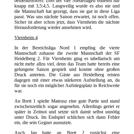
bemerkenswert: Drei der vier Niederlagen endeten nur
knapp mit 3,5:4,5. Langweilig wurde es also nie und
die Mannschaft hat gezeigt, dass sie gut in diese Liga
passt. Was uns nächste Saison erwartet, ist noch offen.
Sicher ist aber schon jetzt, dass Viernheim die nächste
Herausforderung wieder annehmen wird.
Viernheim 4
In der Bereichsliga Nord 1 empfing die vierte
Mannschaft zuhause die zweite Mannschaft der SF
Heidelberg 2. Für Viernheim ging es tabellarisch um
nicht mehr allzu viel, denn das Team hatte bereits eine
gelungene Saison gespielt und konnte ohne großen
Druck antreten. Die Gäste aus Heidelberg reisten
dagegen mit einer etwas stärkeren Aufstellung an, da
für sie noch ein möglicher Aufstiegsplatz in Reichweite
war.
An Brett 1 spielte Mateusz eine gute Partie und stand
zwischenzeitlich sogar angenehm. Allerdings geriet er
später in Zeitnot und setzte sich damit selbst unnötig
unter Druck. Im Endspiel schlichen sich dann Fehler
ein, die sein Gegner ausnutzte.
Auch Jan hatte an Brett 2 zunächst eine