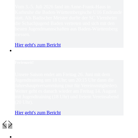
Vom 3.-5. Juli 2026 fand im Anne-Frank-Haus in
Karlsruhe die Baden-Württembergische U16 Endrunde
statt. Als Badischer Meister durfte der SC Viernheim
die Schachjugend Baden vertreten und sich mit den
besten Jugendmannschaften aus Baden-Württemberg
messen.
Hier geht's zum Bericht
Ferienzeit!
Unsere Saison endet am Freitag 26. Juni mit dem
Jugendtraining um 18 Uhr; um 20:15 Uhr dann die
Jahreshauptversammlung (nur für Vereinsmitglieder).
Weiter geht es danach wieder am Freitag 14. August
mit Jugendtraining (18 Uhr) und freiem Vereinsabend
(20 Uhr).
Hier geht's zum Bericht