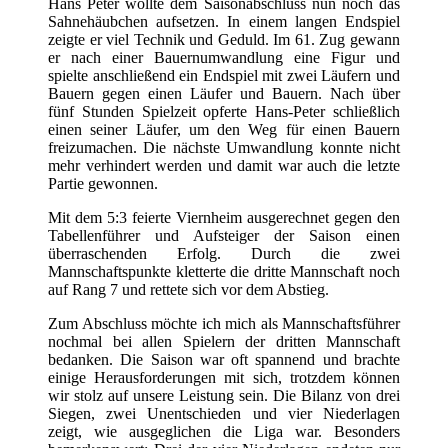
Hans Peter wollte dem Saisonabschluss nun noch das
Sahnehäubchen aufsetzen. In einem langen Endspiel
zeigte er viel Technik und Geduld. Im 61. Zug gewann
er nach einer Bauernumwandlung eine Figur und
spielte anschließend ein Endspiel mit zwei Läufern und
Bauern gegen einen Läufer und Bauern. Nach über
fünf Stunden Spielzeit opferte Hans-Peter schließlich
einen seiner Läufer, um den Weg für einen Bauern
freizumachen. Die nächste Umwandlung konnte nicht
mehr verhindert werden und damit war auch die letzte
Partie gewonnen.
Mit dem 5:3 feierte Viernheim ausgerechnet gegen den
Tabellenführer und Aufsteiger der Saison einen
überraschenden Erfolg. Durch die zwei
Mannschaftspunkte kletterte die dritte Mannschaft noch
auf Rang 7 und rettete sich vor dem Abstieg.
Zum Abschluss möchte ich mich als Mannschaftsführer
nochmal bei allen Spielern der dritten Mannschaft
bedanken. Die Saison war oft spannend und brachte
einige Herausforderungen mit sich, trotzdem können
wir stolz auf unsere Leistung sein. Die Bilanz von drei
Siegen, zwei Unentschieden und vier Niederlagen
zeigt, wie ausgeglichen die Liga war. Besonders