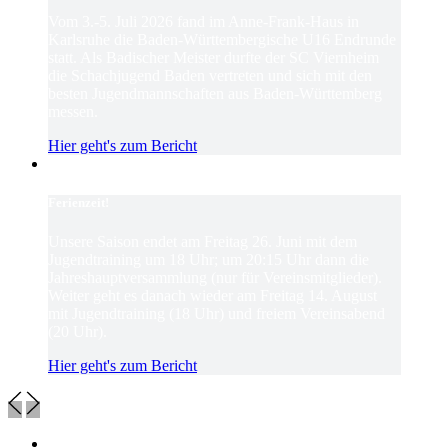
Vom 3.-5. Juli 2026 fand im Anne-Frank-Haus in
Karlsruhe die Baden-Württembergische U16 Endrunde
statt. Als Badischer Meister durfte der SC Viernheim
die Schachjugend Baden vertreten und sich mit den
besten Jugendmannschaften aus Baden-Württemberg
messen.
Hier geht's zum Bericht
Ferienzeit!
Unsere Saison endet am Freitag 26. Juni mit dem
Jugendtraining um 18 Uhr; um 20:15 Uhr dann die
Jahreshauptversammlung (nur für Vereinsmitglieder).
Weiter geht es danach wieder am Freitag 14. August
mit Jugendtraining (18 Uhr) und freiem Vereinsabend
(20 Uhr).
Hier geht's zum Bericht