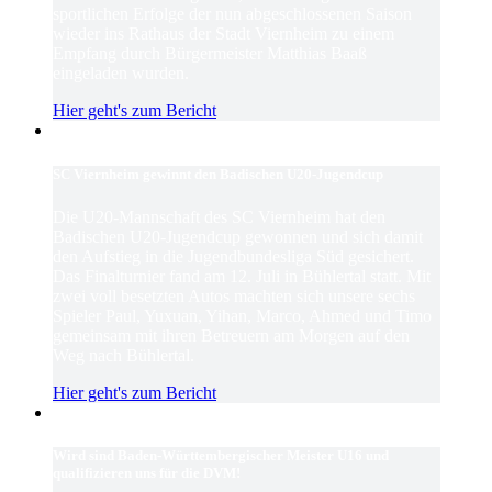
sportlichen Erfolge der nun abgeschlossenen Saison
wieder ins Rathaus der Stadt Viernheim zu einem
Empfang durch Bürgermeister Matthias Baaß
eingeladen wurden.
Hier geht's zum Bericht
SC Viernheim gewinnt den Badischen U20-Jugendcup
Die U20-Mannschaft des SC Viernheim hat den
Badischen U20-Jugendcup gewonnen und sich damit
den Aufstieg in die Jugendbundesliga Süd gesichert.
Das Finalturnier fand am 12. Juli in Bühlertal statt. Mit
zwei voll besetzten Autos machten sich unsere sechs
Spieler Paul, Yuxuan, Yihan, Marco, Ahmed und Timo
gemeinsam mit ihren Betreuern am Morgen auf den
Weg nach Bühlertal.
Hier geht's zum Bericht
Wird sind Baden-Württembergischer Meister U16 und
qualifizieren uns für die DVM!