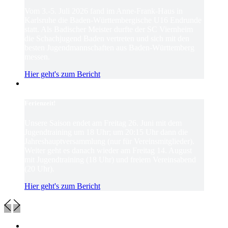
Vom 3.-5. Juli 2026 fand im Anne-Frank-Haus in
Karlsruhe die Baden-Württembergische U16 Endrunde
statt. Als Badischer Meister durfte der SC Viernheim
die Schachjugend Baden vertreten und sich mit den
besten Jugendmannschaften aus Baden-Württemberg
messen.
Hier geht's zum Bericht
Ferienzeit!
Unsere Saison endet am Freitag 26. Juni mit dem
Jugendtraining um 18 Uhr; um 20:15 Uhr dann die
Jahreshauptversammlung (nur für Vereinsmitglieder).
Weiter geht es danach wieder am Freitag 14. August
mit Jugendtraining (18 Uhr) und freiem Vereinsabend
(20 Uhr).
Hier geht's zum Bericht