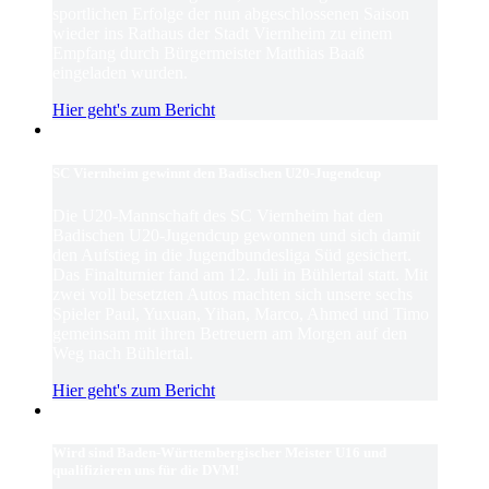
sportlichen Erfolge der nun abgeschlossenen Saison
wieder ins Rathaus der Stadt Viernheim zu einem
Empfang durch Bürgermeister Matthias Baaß
eingeladen wurden.
Hier geht's zum Bericht
SC Viernheim gewinnt den Badischen U20-Jugendcup
Die U20-Mannschaft des SC Viernheim hat den
Badischen U20-Jugendcup gewonnen und sich damit
den Aufstieg in die Jugendbundesliga Süd gesichert.
Das Finalturnier fand am 12. Juli in Bühlertal statt. Mit
zwei voll besetzten Autos machten sich unsere sechs
Spieler Paul, Yuxuan, Yihan, Marco, Ahmed und Timo
gemeinsam mit ihren Betreuern am Morgen auf den
Weg nach Bühlertal.
Hier geht's zum Bericht
Wird sind Baden-Württembergischer Meister U16 und
qualifizieren uns für die DVM!