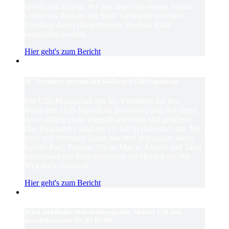
sportlichen Erfolge der nun abgeschlossenen Saison
wieder ins Rathaus der Stadt Viernheim zu einem
Empfang durch Bürgermeister Matthias Baaß
eingeladen wurden.
Hier geht's zum Bericht
SC Viernheim gewinnt den Badischen U20-Jugendcup
Die U20-Mannschaft des SC Viernheim hat den
Badischen U20-Jugendcup gewonnen und sich damit
den Aufstieg in die Jugendbundesliga Süd gesichert.
Das Finalturnier fand am 12. Juli in Bühlertal statt. Mit
zwei voll besetzten Autos machten sich unsere sechs
Spieler Paul, Yuxuan, Yihan, Marco, Ahmed und Timo
gemeinsam mit ihren Betreuern am Morgen auf den
Weg nach Bühlertal.
Hier geht's zum Bericht
Wird sind Baden-Württembergischer Meister U16 und
qualifizieren uns für die DVM!