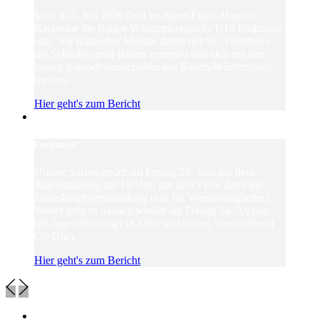
Vom 3.-5. Juli 2026 fand im Anne-Frank-Haus in
Karlsruhe die Baden-Württembergische U16 Endrunde
statt. Als Badischer Meister durfte der SC Viernheim
die Schachjugend Baden vertreten und sich mit den
besten Jugendmannschaften aus Baden-Württemberg
messen.
Hier geht's zum Bericht
Ferienzeit!
Unsere Saison endet am Freitag 26. Juni mit dem
Jugendtraining um 18 Uhr; um 20:15 Uhr dann die
Jahreshauptversammlung (nur für Vereinsmitglieder).
Weiter geht es danach wieder am Freitag 14. August
mit Jugendtraining (18 Uhr) und freiem Vereinsabend
(20 Uhr).
Hier geht's zum Bericht