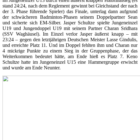
im Jungeneinzel U13 durch einen äußerst knappen Halbfinalsieg (es
stand 24:24, nach dem Reglement gewinnt bei Gleichstand der nach
der 3. Phase führende Spieler) das Finale, unterlag dann aufgrund
der schwächeren Badminton-Phasen seinem Doppelpartner Sean
und sicherte sich EM-Silber. Jasper Schultze spielte Jungeneinzel
U19 und Jungendoppel U19 mit seinem Partner Charan Sridhara
(SSV Waghäusel). Im Einzel verlor Jasper äußerst knapp – mit
23:24 – gegen den letztjährigen Deutschen Meister Lasse Gindulis,
und erreichte Platz 11. Und im Doppel fehlten ihm und Charan nur
4 mickrige Punkte zu einem Sieg in der Gruppenphase, der das
Weiterkommen bedeutet hätte, am Ende hieß es Platz 7. Keno
Schultze hatte im Jungeneinzel U15 eine Hammergruppe erwischt
und wurde am Ende Neunter.