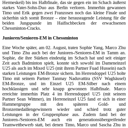
Hermeskeil) bis ins Halbfinale, das sie gegen ein im Schach äußerst
starkes Vater-Sohn-Duo aus Berlin verloren. Immerhin gewannen
Timo und Erik gegen zwei Franzosen noch das kleine Finale und
sicherhin sich somit Bronze – eine herausragende Leistung für die
beiden Jungspunde im Haifischbecken der erwachsenen
Chessminton-Cracks.
Junioren/Senioren-EM in Chessminton
Eine Woche später, am 02. August, traten Sophie Yang, Marco Zhu
und Timo Zhu auch bei der Junioren-/Senioren-EM in Tamm an.
Sophie, die ihre Stärken eindeutig im Schach hat und seit einiger
Zeit auch Badminton spielt, konnte sich sowohl im Dameneinzel
U25 als auch im Mixed U25 (mit ihrem Partner Fuad Hussein) nach
starken Leistungen EM-Bronze sichern. Im Herrendoppel U25 holte
Timo mit seinem Partner Tanmay Naduvattira (SSV Waghäusel)
EM-Bronze, und im Einzel U25 EM-Silber nach einem
hochklassigen und sehr knapp gewonnen Halbfinale. Marco
erreichte immerhin Platz 4 im Herrendoppel U25 (mit seinem
Partner Sean Wittmer), im Herreneinzel U25 fand er sich in einer
Hammergruppe mit den späteren Gold- und
Bronzemedaillengewinnern wieder und schied trotz guter
Leistungen in der Gruppenphase aus. Zudem fand bei der
Junioren-/Senioren-EM auch ein generationsübergreifender
Teamwettbewerb statt, bei denen Timo, Marco und Sascha Zhu in