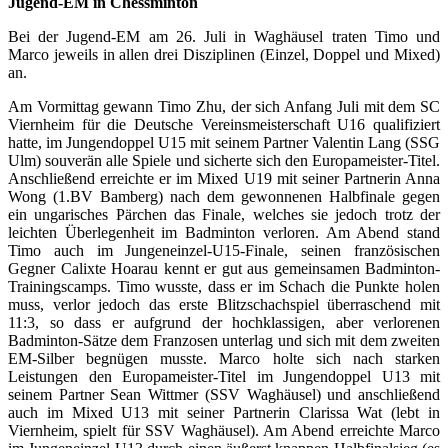
Jugend-EM in Chessminton
Bei der Jugend-EM am 26. Juli in Waghäusel traten Timo und
Marco jeweils in allen drei Disziplinen (Einzel, Doppel und Mixed)
an.
Am Vormittag gewann Timo Zhu, der sich Anfang Juli mit dem SC
Viernheim für die Deutsche Vereinsmeisterschaft U16 qualifiziert
hatte, im Jungendoppel U15 mit seinem Partner Valentin Lang (SSG
Ulm) souverän alle Spiele und sicherte sich den Europameister-Titel.
Anschließend erreichte er im Mixed U19 mit seiner Partnerin Anna
Wong (1.BV Bamberg) nach dem gewonnenen Halbfinale gegen
ein ungarisches Pärchen das Finale, welches sie jedoch trotz der
leichten Überlegenheit im Badminton verloren. Am Abend stand
Timo auch im Jungeneinzel-U15-Finale, seinen französischen
Gegner Calixte Hoarau kennt er gut aus gemeinsamen Badminton-
Trainingscamps. Timo wusste, dass er im Schach die Punkte holen
muss, verlor jedoch das erste Blitzschachspiel überraschend mit
11:3, so dass er aufgrund der hochklassigen, aber verlorenen
Badminton-Sätze dem Franzosen unterlag und sich mit dem zweiten
EM-Silber begnügen musste. Marco holte sich nach starken
Leistungen den Europameister-Titel im Jungendoppel U13 mit
seinem Partner Sean Wittmer (SSV Waghäusel) und anschließend
auch im Mixed U13 mit seiner Partnerin Clarissa Wat (lebt in
Viernheim, spielt für SSV Waghäusel). Am Abend erreichte Marco